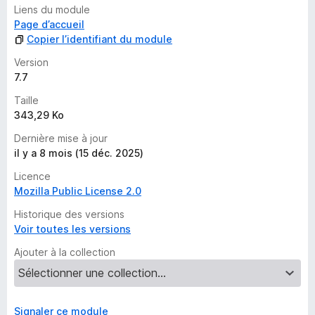
t
Liens du module
e
Page d’accueil
p
Copier l’identifiant du module
o
u
Version
r
7.7
l
Taille
’
343,29 Ko
i
n
Dernière mise à jour
s
il y a 8 mois (15 déc. 2025)
t
Licence
a
Mozilla Public License 2.0
n
t
Historique des versions
Voir toutes les versions
Ajouter à la collection
Signaler ce module