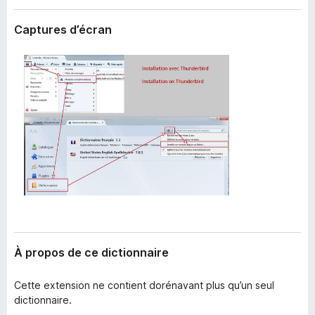
’
g
e
Captures d’écran
a
x
t
t
e
e
n
u
s
r
i
F
o
i
n
r
e
f
o
x
À propos de ce dictionnaire
Cette extension ne contient dorénavant plus qu’un seul
dictionnaire.