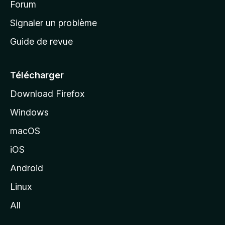
’
Forum
a
Signaler un problème
c
Guide de revue
c
u
e
Télécharger
i
Download Firefox
l
Windows
d
e
macOS
M
iOS
o
z
Android
i
Linux
l
All
l
a