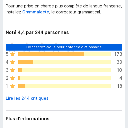
Pour une prise en charge plus complète de langue française,
installez
Grammalecte
, le correcteur grammatical.
Noté 4,4 par 244 personnes
I
Connectez-vous pour noter ce dictionnaire
l
5
173
n
4
39
’
y
3
10
a
2
4
a
1
18
u
c
Lire les 244 critiques
u
n
e
n
Plus d’informations
o