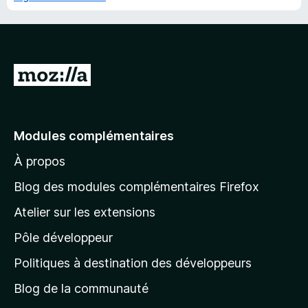
A
l
l
e
Modules complémentaires
r
À propos
à
l
Blog des modules complémentaires Firefox
a
Atelier sur les extensions
p
Pôle développeur
a
g
Politiques à destination des développeurs
e
Blog de la communauté
d