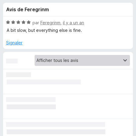
u
5
g
Avis de Feregrinm
a
e
t
N
par
Feregrinm
,
il y a un an
e
s
o
A bit slow, but everything else is fine.
u
t
é
r
Signaler
p
5
F
s
i
o
u
r
r
e
u
5
f
o
r
x
D
a
r