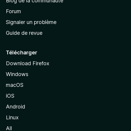
Blog de la communauté
d
’
Forum
a
Signaler un problème
c
Guide de revue
c
u
e
Télécharger
i
Download Firefox
l
Windows
d
e
macOS
M
iOS
o
z
Android
i
Linux
l
All
l