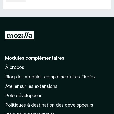
A
l
l
e
Modules complémentaires
r
À propos
à
l
Blog des modules complémentaires Firefox
a
Atelier sur les extensions
p
Pôle développeur
a
g
Politiques à destination des développeurs
e