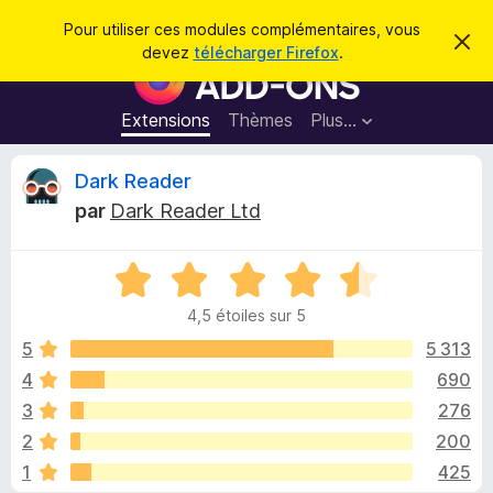
R
Connexion
Pour utiliser ces modules complémentaires, vous
C
e
devez
télécharger Firefox
.
a
M
c
c
o
h
h
e
d
Extensions
Thèmes
Plus…
e
r
u
c
r
e
l
C
Dark Reader
c
m
e
e
h
par
Dark Reader Ltd
s
s
r
e
s
p
a
r
g
N
o
i
e
o
u
4,5 étoiles sur 5
t
r
t
é
5
5 313
l
4
4
690
e
i
,
n
3
276
5
a
s
q
2
200
u
v
1
425
r
i