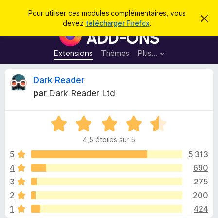
R
Connexion
Pour utiliser ces modules complémentaires, vous
C
e
devez
télécharger Firefox
.
a
M
c
c
o
h
h
e
d
Extensions
Thèmes
Plus…
e
r
u
c
r
e
l
C
Dark Reader
c
m
e
e
h
par
Dark Reader Ltd
s
s
r
e
s
p
a
r
g
N
o
i
e
o
u
4,5 étoiles sur 5
t
r
t
é
5
5 313
l
4
4
690
e
i
,
n
3
275
5
a
s
q
2
200
u
v
1
424
r
i