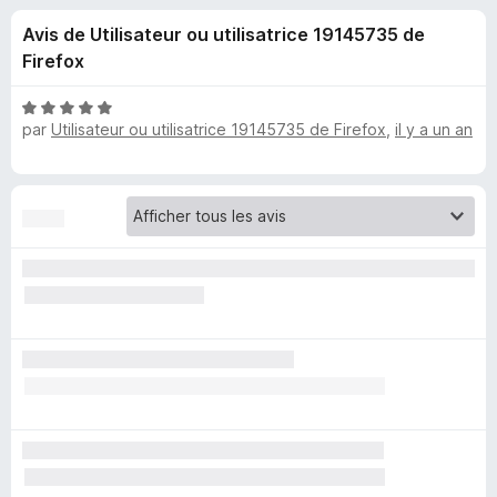
u
5
g
Avis de Utilisateur ou utilisatrice 19145735 de
a
e
Firefox
t
e
s
N
u
par
Utilisateur ou utilisatrice 19145735 de Firefox
,
il y a un an
o
r
t
p
é
F
5
i
o
s
r
u
e
u
r
f
5
o
r
x
D
a
r