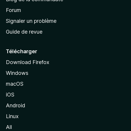
d
’
Forum
a
Signaler un problème
c
Guide de revue
c
u
e
Télécharger
i
Download Firefox
l
Windows
d
e
macOS
M
iOS
o
z
Android
i
Linux
l
All
l