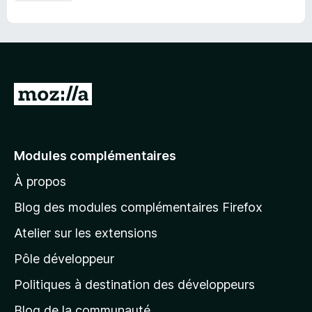
A
l
l
e
Modules complémentaires
r
À propos
à
l
Blog des modules complémentaires Firefox
a
Atelier sur les extensions
p
Pôle développeur
a
g
Politiques à destination des développeurs
e
Blog de la communauté