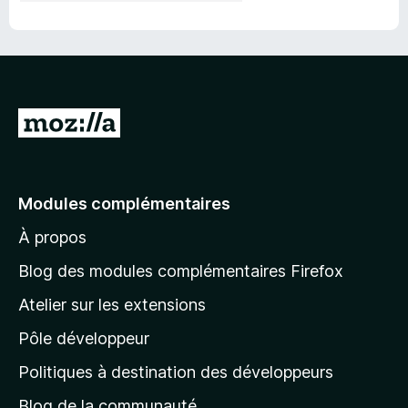
A
l
l
e
Modules complémentaires
r
À propos
à
l
Blog des modules complémentaires Firefox
a
Atelier sur les extensions
p
Pôle développeur
a
g
Politiques à destination des développeurs
e
Blog de la communauté