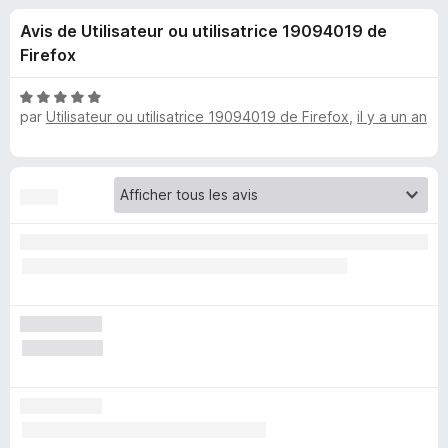
u
5
g
Avis de Utilisateur ou utilisatrice 19094019 de
a
e
Firefox
t
e
s
N
u
par
Utilisateur ou utilisatrice 19094019 de Firefox
,
il y a un an
o
r
t
p
é
F
5
i
o
s
r
u
e
u
r
f
5
o
r
x
D
a
r