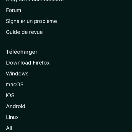
d
’
Forum
a
Signaler un problème
c
Guide de revue
c
u
e
Télécharger
i
Download Firefox
l
Windows
d
e
macOS
M
iOS
o
z
Android
i
Linux
l
All
l