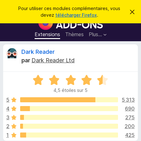
R
Connexion
Pour utiliser ces modules complémentaires, vous
C
e
devez
télécharger Firefox
.
a
M
c
c
o
h
h
e
d
Extensions
Thèmes
Plus…
e
r
u
c
r
e
l
C
Dark Reader
c
m
e
e
h
par
Dark Reader Ltd
s
s
r
e
s
p
a
r
g
N
o
i
e
o
u
4,5 étoiles sur 5
t
r
t
é
5
5 313
l
4
4
690
e
i
,
n
3
275
5
a
s
q
2
200
u
v
1
425
r
i