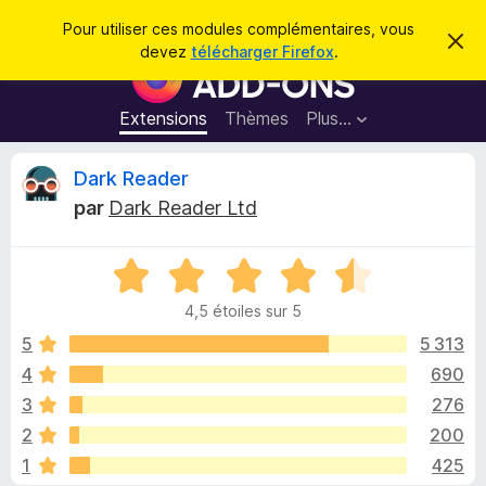
R
Connexion
Pour utiliser ces modules complémentaires, vous
C
e
devez
télécharger Firefox
.
a
M
c
c
o
h
h
e
d
Extensions
Thèmes
Plus…
e
r
u
c
r
e
l
C
Dark Reader
c
m
e
e
h
par
Dark Reader Ltd
s
s
r
e
s
p
a
r
g
N
o
i
e
o
u
4,5 étoiles sur 5
t
r
t
é
5
5 313
l
4
4
690
e
i
,
n
3
276
5
a
s
q
2
200
u
v
1
425
r
i