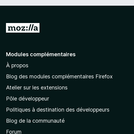
A
l
l
e
Modules complémentaires
r
À propos
à
l
Blog des modules complémentaires Firefox
a
Atelier sur les extensions
p
Pôle développeur
a
g
Politiques à destination des développeurs
e
Blog de la communauté
d
’
Forum