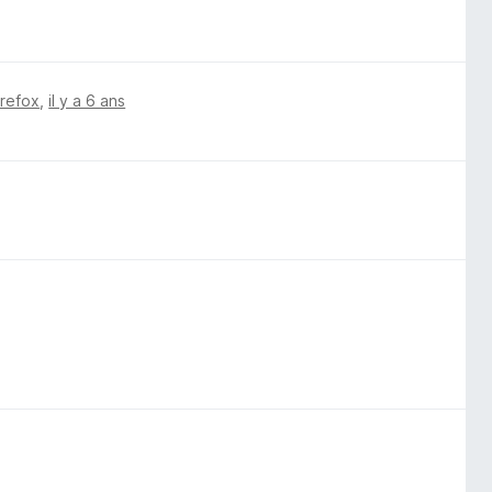
irefox
,
il y a 6 ans