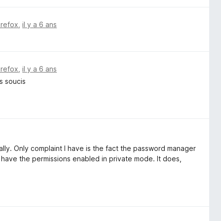
irefox
,
il y a 6 ans
irefox
,
il y a 6 ans
s soucis
ly. Only complaint I have is the fact the password manager
 have the permissions enabled in private mode. It does,