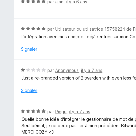
N
par
alan
,
il y a 6 ans
o
t
é
5
N
par
Utilisateur ou utilisatrice 15758224 de F
s
o
L'intégration avec mes comptes déjà rentrés sur mon Coz
u
t
r
é
Signaler
5
5
s
u
N
par
Anonymous
,
il y a 7 ans
r
o
Just a re-branded version of Bitwarden with even less f
5
t
é
Signaler
1
s
u
N
par
Pingu
,
il y a 7 ans
r
o
Quelle bonne idée d'intégrer le gestionnaire de mot de p
5
t
Seul bémol, je ne peux pas lier à mon précédent Bitwarde
é
MERCI COZY <3