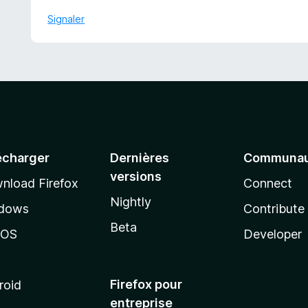
5
s
Signaler
u
r
5
écharger
Dernières
Communau
versions
nload Firefox
Connect
Nightly
dows
Contribute
Beta
cOS
Developer
Firefox pour
roid
entreprise