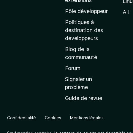
extensions
Lin
g
e
Pôle développeur
All
d
Politiques à
’
destination des
a
développeurs
c
Blog de la
c
communauté
u
e
Forum
i
Signaler un
l
problème
d
Guide de revue
e
M
o
Confidentialité
Cookies
Mentions légales
z
i