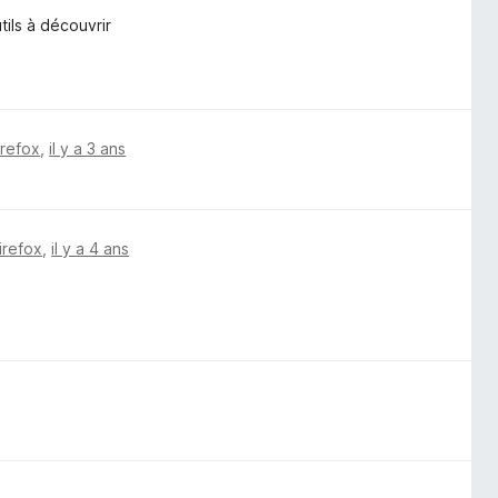
ils à découvrir
irefox
,
il y a 3 ans
irefox
,
il y a 4 ans