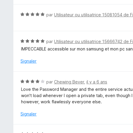
t
é
5
N
par
Utilisateur ou utilisatrice 15081054 de F
s
o
u
t
r
é
5
5
N
par
Utilisateur ou utilisatrice 15666742 de F
s
o
IMPECCABLE accessible sur mon samsung et mon pc san
u
t
r
é
Signaler
5
5
s
u
N
par
Chewing Bever
,
il y a 6 ans
r
o
Love the Password Manager and the entire service actual
5
t
won't load whenever I open a private tab, even though I
é
however, work flawlessly everyone else.
4
s
Signaler
u
r
5