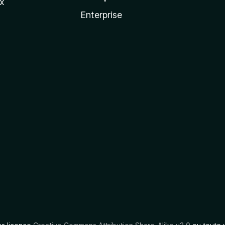
ux
Enterprise