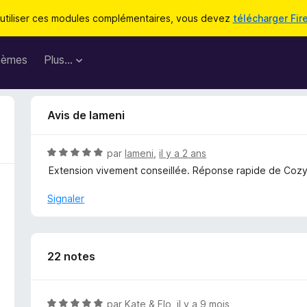
utiliser ces modules complémentaires, vous devez
télécharger Fir
hèmes
Plus…
Avis de lameni
N
par
lameni
,
il y a 2 ans
o
Extension vivement conseillée. Réponse rapide de Coz
t
é
Signaler
5
s
u
r
22 notes
5
N
par
Kate & Flo
,
il y a 9 mois