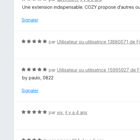
s
o
Une extension indispensable; COZY propose d'autres out
u
t
r
é
Signaler
5
5
s
u
N
par
Utilisateur ou utilisatrice 13880071 de F
r
o
5
t
é
5
N
par
Utilisateur ou utilisatrice 15995927 de F
s
o
by paulo, 0822
u
t
r
é
Signaler
5
5
s
u
N
par
viv
,
il y a 4 ans
r
o
5
t
é
5