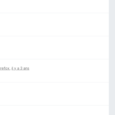
irefox
,
il y a 3 ans