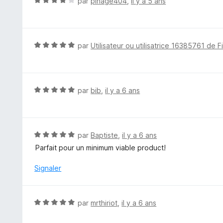
N
par
pinage404
,
il y a 5 ans
s
o
u
t
r
é
5
4
N
par
Utilisateur ou utilisatrice 16385761 de F
s
o
u
t
r
é
5
5
N
par
bib
,
il y a 6 ans
s
o
u
t
r
é
5
5
N
par
Baptiste
,
il y a 6 ans
s
o
Parfait pour un minimum viable product!
u
t
r
é
Signaler
5
5
s
u
N
par
mrthiriot
,
il y a 6 ans
r
o
5