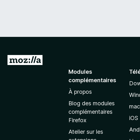
A
l
Modules
Tél
l
complémentaires
Dow
e
À propos
r
Win
à
Blog des modules
ma
l
complémentaires
a
iOS
Firefox
p
And
Atelier sur les
a