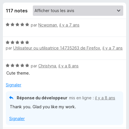
u
5
g
117 notes
a
e
t
N
par
Ncwoman
,
il y a 7 ans
e
s
o
u
t
r
p
N
é
F
par
Utilisateur ou utilisatrice 14735263 de Firefox
,
il y a 7 ans
o
5
i
t
o
s
r
é
u
N
par
Christyna
,
il y a 8 ans
5
r
e
u
o
s
5
Cute theme.
f
t
u
o
r
é
r
Signaler
x
5
5
s
C
Réponse du développeur
mis en ligne :
il y a 8 ans
u
Thank you. Glad you like my work.
r
o
5
Signaler
u