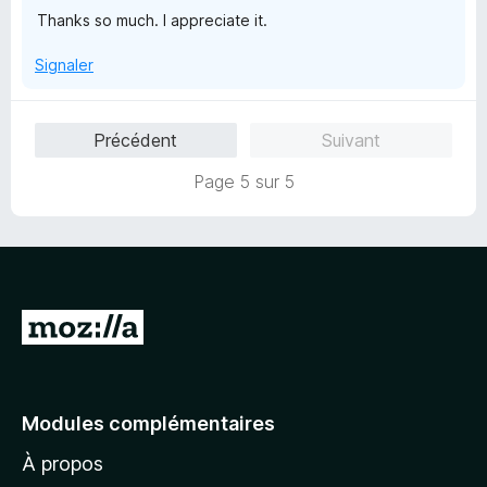
s
Thanks so much. I appreciate it.
u
r
Signaler
5
Précédent
Suivant
Page 5 sur 5
A
l
l
e
Modules complémentaires
r
À propos
à