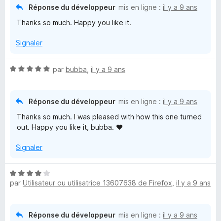
é
Réponse du développeur
mis en ligne :
il y a 9 ans
5
Thanks so much. Happy you like it.
s
u
Signaler
r
5
N
par
bubba
,
il y a 9 ans
o
t
é
Réponse du développeur
mis en ligne :
il y a 9 ans
5
Thanks so much. I was pleased with how this one turned
s
out. Happy you like it, bubba. ♥
u
r
Signaler
5
N
par
Utilisateur ou utilisatrice 13607638 de Firefox
,
il y a 9 ans
o
t
é
4
Réponse du développeur
mis en ligne :
il y a 9 ans