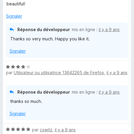
t
beautiful!
i
é
5
Signaler
n
s
u
Réponse du développeur
mis en ligne :
il y a 9 ans
t
r
Thanks so very much. Happy you like it.
5
e
Signaler
r
N
par
Utilisateur ou utilisatrice 13642265 de Firefox
,
il y a 9 ans
o
b
t
é
y
4
Réponse du développeur
mis en ligne :
il y a 9 ans
s
thanks so much.
u
M
r
Signaler
5
♥
N
par
cswitz
,
il y a 9 ans