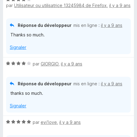
par
Utilisateur ou utilisatrice 13245984 de Firefox
,
il y a 9 ans
o
t
é
4
Réponse du développeur
mis en ligne :
il y a 9 ans
s
Thanks so much.
u
r
Signaler
5
N
par
GIORGIO
,
il y a 9 ans
o
t
é
Réponse du développeur
mis en ligne :
il y a 9 ans
4
thanks so much.
s
u
Signaler
r
5
N
par
evi1ove
,
il y a 9 ans
o
t