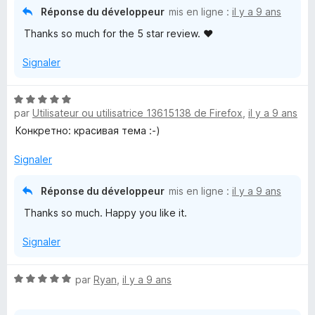
é
Réponse du développeur
mis en ligne :
il y a 9 ans
5
Thanks so much for the 5 star review. ♥
s
u
Signaler
r
5
N
par
Utilisateur ou utilisatrice 13615138 de Firefox
,
il y a 9 ans
o
t
Конкретно: красивая тема :-)
é
5
Signaler
s
u
Réponse du développeur
mis en ligne :
il y a 9 ans
r
Thanks so much. Happy you like it.
5
Signaler
N
par
Ryan
,
il y a 9 ans
o
t