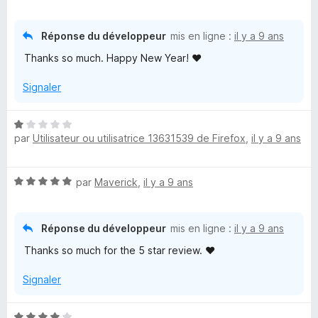
D
o
t
o
é
Réponse du développeur
mis en ligne :
il y a 9 ans
5
Thanks so much. Happy New Year! ♥
s
n
u
Signaler
r
n
5
N
a
par
Utilisateur ou utilisatrice 13631539 de Firefox
,
il y a 9 ans
o
t
é
N
par
Maverick
,
il y a 9 ans
1
o
s
t
u
é
Réponse du développeur
mis en ligne :
il y a 9 ans
r
5
5
Thanks so much for the 5 star review. ♥
s
u
Signaler
r
5
N