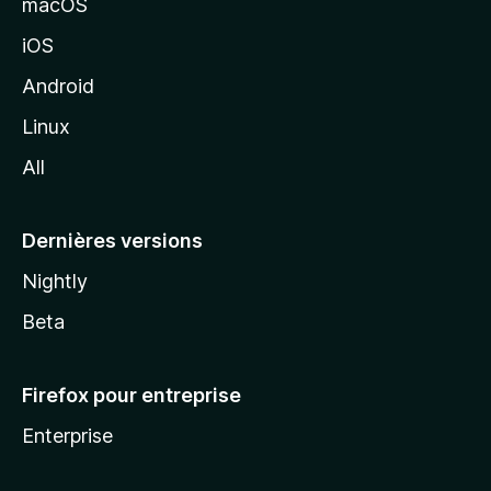
macOS
M
iOS
o
z
Android
i
Linux
l
All
l
a
Dernières versions
Nightly
Beta
Firefox pour entreprise
Enterprise