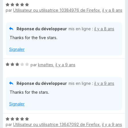
N
n
par
Utilisateur ou utilisatrice 10384976 de Firefox
,
il y a 8 ans
o
t
t
é
5
Réponse du développeur
mis en ligne :
il y a 8 ans
s
r
Thanks for the five stars.
u
r
Signaler
y
5
H
N
par
kmattes
,
il y a 9 ans
o
t
o
é
Réponse du développeur
mis en ligne :
il y a 9 ans
3
m
Thanks for the stars.
s
u
Signaler
e
r
5
W
N
par
Utilisateur ou utilisatrice 13647092 de Firefox
,
il y a 9 ans
o