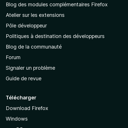
l
Blog des modules complémentaires Firefox
a
Atelier sur les extensions
p
Pôle développeur
a
g
Politiques à destination des développeurs
e
Blog de la communauté
d
’
Forum
a
Signaler un problème
c
Guide de revue
c
u
e
Télécharger
i
Download Firefox
l
Windows
d
e