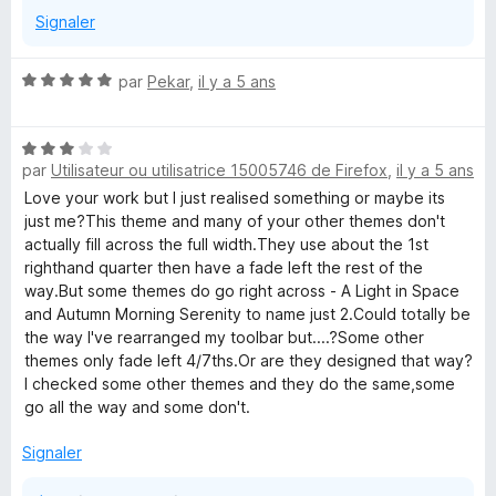
Signaler
N
par
Pekar
,
il y a 5 ans
o
t
N
é
par
Utilisateur ou utilisatrice 15005746 de Firefox
,
il y a 5 ans
o
5
t
s
Love your work but I just realised something or maybe its
é
u
just me?This theme and many of your other themes don't
3
r
actually fill across the full width.They use about the 1st
s
5
righthand quarter then have a fade left the rest of the
u
way.But some themes do go right across - A Light in Space
r
and Autumn Morning Serenity to name just 2.Could totally be
5
the way I've rearranged my toolbar but....?Some other
themes only fade left 4/7ths.Or are they designed that way?
I checked some other themes and they do the same,some
go all the way and some don't.
Signaler