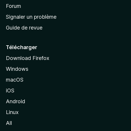
’
Forum
a
Signaler un problème
c
Guide de revue
c
u
e
Télécharger
i
Download Firefox
l
Windows
d
e
macOS
M
iOS
o
z
Android
i
Linux
l
All
l