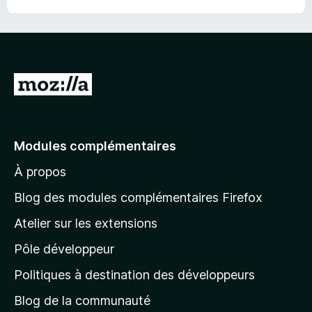
r
5
A
l
l
e
Modules complémentaires
r
À propos
à
l
Blog des modules complémentaires Firefox
a
Atelier sur les extensions
p
Pôle développeur
a
g
Politiques à destination des développeurs
e
Blog de la communauté
d