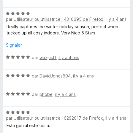
o
5
5
t
s
n
N
é
u
par
Utilisateur ou utilisatrice 14310695 de Firefox
,
il y a 4 ans
o
5
r
t
t
s
5
Really captures the winter holiday season, perfect when
é
u
tucked up all cosy indoors. Very Nice 5 Stars
r
5
r
s
5
Signaler
u
y
r
N
par
wazjust1
,
il y a 4 ans
5
o
H
t
N
é
par
DavidJones894
,
il y a 4 ans
o
o
5
t
s
N
é
m
par
phobe
,
il y a 4 ans
u
o
5
r
t
s
5
e
N
é
u
par
Utilisateur ou utilisatrice 16292017 de Firefox
,
il y a 4 ans
o
5
r
W
t
s
5
Esta genial este tema.
é
u