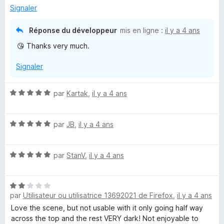
i
5
r
Signaler
s
5
u
Réponse du développeur
mis en ligne :
il y a 4 ans
n
r
😘 Thanks very much.
5
t
Signaler
e
N
par
Kartak
,
il y a 4 ans
r
o
t
N
é
par
JB
,
il y a 4 ans
b
o
5
t
s
y
N
é
par
StanV
,
il y a 4 ans
u
o
5
r
M
t
s
5
N
é
u
par
Utilisateur ou utilisatrice 13692021 de Firefox
,
il y a 4 ans
o
5
r
♥
t
s
5
Love the scene, but not usable with it only going half way
é
u
across the top and the rest VERY dark! Not enjoyable to