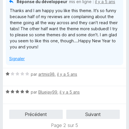
Réponse du développeur
mis en ligne :
il y a 5 ans
Thanks and I am happy you like this theme. It's so funny
because half of my reviews are complaining about the
theme going all the way across and they can't read their
tabs! The other half want the theme more subdued! I try
to please so some themes do and some don't. I am glad
you seem to like this one, though....Happy New Year to
you and yours!
Signaler
N
par
artmis98
,
il y a 5 ans
o
t
N
é
par
Bluejay99
,
il y a 5 ans
o
1
t
s
é
u
Précédent
Suivant
5
r
s
5
Page 2 sur 5
u