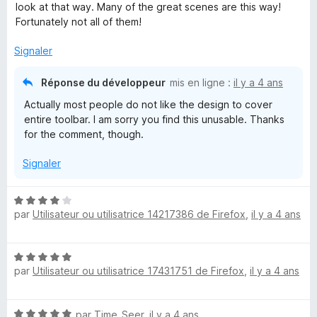
D
2
r
look at that way. Many of the great scenes are this way!
s
5
Fortunately not all of them!
o
u
r
Signaler
5
n
Réponse du développeur
mis en ligne :
il y a 4 ans
n
Actually most people do not like the design to cover
entire toolbar. I am sorry you find this unusable. Thanks
for the comment, though.
a
Signaler
N
par
Utilisateur ou utilisatrice 14217386 de Firefox
,
il y a 4 ans
o
t
é
N
4
par
Utilisateur ou utilisatrice 17431751 de Firefox
,
il y a 4 ans
o
s
t
u
é
r
N
par
Time_Seer
,
il y a 4 ans
5