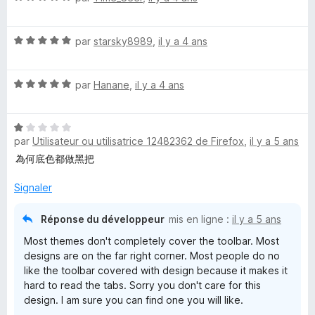
5
o
s
t
u
N
é
par
starsky8989
,
il y a 4 ans
r
o
5
5
t
s
N
é
par
Hanane
,
il y a 4 ans
u
o
5
r
t
s
5
N
é
u
par
Utilisateur ou utilisatrice 12482362 de Firefox
,
il y a 5 ans
o
5
r
t
s
5
為何底色都做黑把
é
u
1
r
Signaler
s
5
u
Réponse du développeur
mis en ligne :
il y a 5 ans
r
Most themes don't completely cover the toolbar. Most
5
designs are on the far right corner. Most people do no
like the toolbar covered with design because it makes it
hard to read the tabs. Sorry you don't care for this
design. I am sure you can find one you will like.