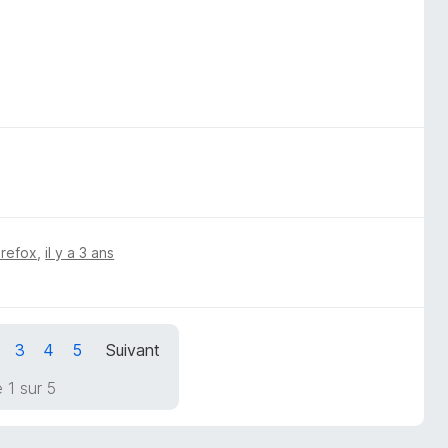
irefox
,
il y a 3 ans
3
4
5
Suivant
 1 sur 5