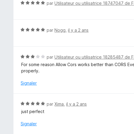
5
N
par
Utilisateur ou utilisatrice 18747047 de F
s
o
u
t
r
é
5
5
N
par
Nogg
,
il y a 2 ans
s
o
u
t
r
é
5
5
N
par
Utilisateur ou utilisatrice 18285487 de F
s
o
For some reason Allow Cors works better than CORS Eve
u
t
properly.
r
é
5
3
Signaler
s
u
r
N
par
Xima
,
il y a 2 ans
5
o
just perfect
t
é
Signaler
5