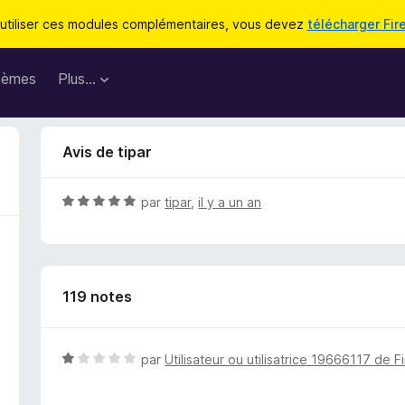
utiliser ces modules complémentaires, vous devez
télécharger Fir
hèmes
Plus…
Avis de tipar
N
par
tipar
,
il y a un an
o
t
é
5
119 notes
s
u
r
5
N
par
Utilisateur ou utilisatrice 19666117 de F
o
t