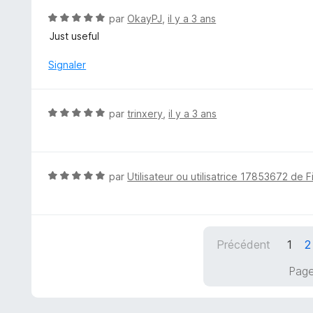
u
N
par
OkayPJ
,
il y a 3 ans
r
o
Just useful
5
t
é
Signaler
5
s
u
N
par
trinxery
,
il y a 3 ans
r
o
5
t
é
5
N
par
Utilisateur ou utilisatrice 17853672 de F
s
o
u
t
r
é
5
5
Précédent
1
2
s
u
Page
r
5