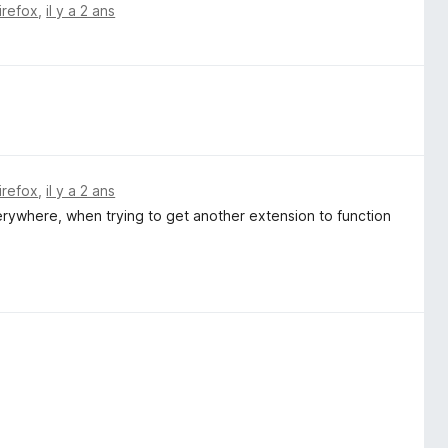
irefox
,
il y a 2 ans
irefox
,
il y a 2 ans
rywhere, when trying to get another extension to function