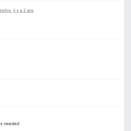
irefox
,
il y a 2 ans
sets needed