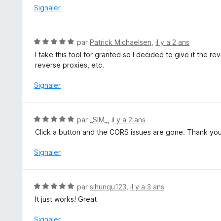
r
é
Signaler
5
5
s
u
N
par
Patrick Michaelsen
,
il y a 2 ans
r
o
I take this tool for granted so I decided to give it the r
5
t
reverse proxies, etc.
é
5
Signaler
s
u
r
N
par
_SIM_
,
il y a 2 ans
5
o
Click a button and the CORS issues are gone. Thank you
t
é
Signaler
5
s
u
N
par
sihunqu123
,
il y a 3 ans
r
o
It just works! Great
5
t
é
Signaler