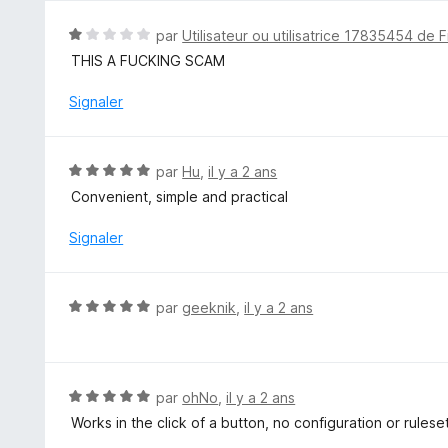
s
u
N
par
Utilisateur ou utilisatrice 17835454 de F
r
o
THIS A FUCKING SCAM
5
t
é
Signaler
1
s
u
N
par
Hu
,
il y a 2 ans
r
o
Convenient, simple and practical
5
t
é
Signaler
5
s
u
N
par
geeknik
,
il y a 2 ans
r
o
5
t
é
5
N
par
ohNo
,
il y a 2 ans
s
o
Works in the click of a button, no configuration or rule
u
t