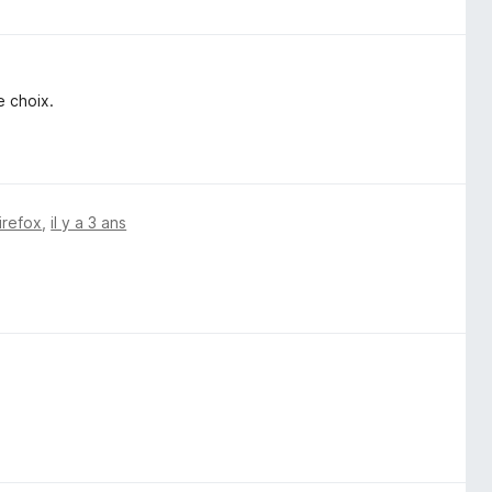
e choix.
irefox
,
il y a 3 ans