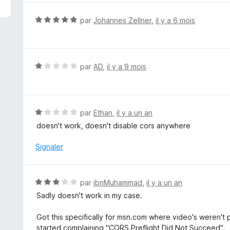
é
1
N
par
Johannes Zellner
,
il y a 6 mois
s
o
u
t
r
é
5
5
N
par
AD
,
il y a 9 mois
s
o
u
t
r
é
5
1
N
par
Ethan
,
il y a un an
s
o
doesn't work, doesn't disable cors anywhere
u
t
r
é
Signaler
5
1
s
u
N
par
ibnMuhammad
,
il y a un an
r
o
Sadly doesn't work in my case.
5
t
é
Got this specifically for msn.com where video's weren't p
3
started complaining "CORS Preflight Did Not Succeed".