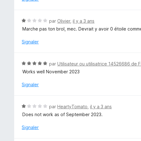
5
s
u
N
par
Olivier
,
il y a 3 ans
r
o
Marche pas ton brol, mec. Devrait y avoir 0 étoile comm
5
t
é
Signaler
1
s
u
N
par
Utilisateur ou utilisatrice 14526686 de F
r
o
Works well November 2023
5
t
é
Signaler
5
s
u
N
par
HeartyTomato
,
il y a 3 ans
r
o
Does not work as of September 2023.
5
t
é
Signaler
1
s