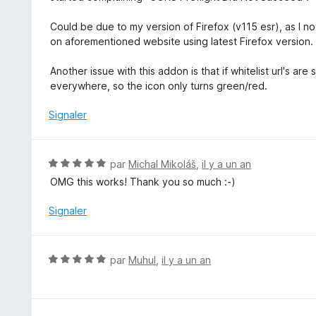
s
u
Could be due to my version of Firefox (v115 esr), as I n
r
on aforementioned website using latest Firefox version.
5
Another issue with this addon is that if whitelist url's a
everywhere, so the icon only turns green/red.
Signaler
N
par
Michal Mikoláš
,
il y a un an
o
OMG this works! Thank you so much :-)
t
é
Signaler
5
s
u
N
par
Muhul
,
il y a un an
r
o
5
t
é