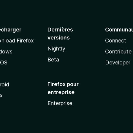
écharger
Dernières
Communau
versions
nload Firefox
Connect
Nightly
dows
Contribute
Beta
cOS
Developer
Firefox pour
roid
entreprise
ux
Enterprise