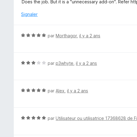
é
Does the job. But it is a "unnecessary add-on". Refer ht
5
4
s
Signaler
u
r
5
N
par
Morthagor
,
il y a 2 ans
o
t
é
5
N
par
p3whyte
,
il y a 2 ans
s
o
u
t
r
é
5
3
N
par
Alex
,
il y a 2 ans
s
o
u
t
r
é
5
5
N
par
Utilisateur ou utilisatrice 17368628 de F
s
o
u
t
r