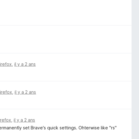
irefox
,
il y a 2 ans
Firefox
,
il y a 2 ans
irefox
,
il y a 2 ans
rmanently set Brave's quick settings. Ohterwise like "rs"