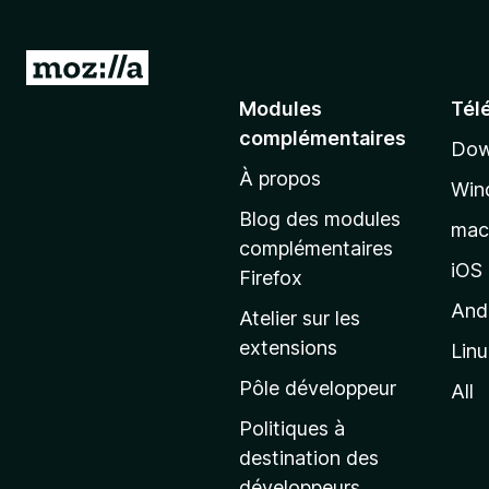
A
l
Modules
Tél
l
complémentaires
Dow
e
À propos
r
Win
à
Blog des modules
ma
l
complémentaires
a
iOS
Firefox
p
And
Atelier sur les
a
extensions
Lin
g
e
Pôle développeur
All
d
Politiques à
’
destination des
a
développeurs