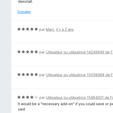
t
deinstall.
r
é
5
1
Signaler
s
u
r
N
par
Marc
,
il y a 2 ans
5
o
t
é
5
N
par
Utilisateur ou utilisatrice 14249949 de F
s
o
u
t
r
é
5
5
N
par
Utilisateur ou utilisatrice 15058968 de 
s
o
u
t
r
é
5
5
N
par
Utilisateur ou utilisatrice 15964031 de F
s
o
It would be a "necessary add-on" if you could save or pe
u
t
said:
r