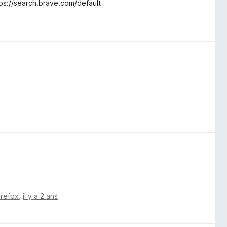
tps://search.brave.com/default
irefox
,
il y a 2 ans