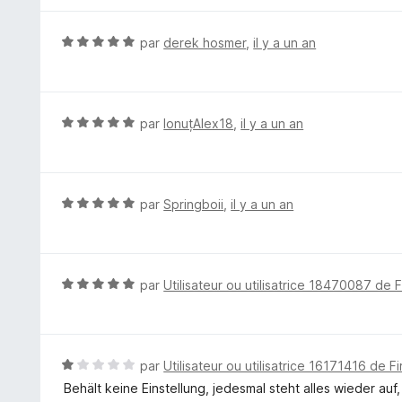
r
é
5
5
N
par
derek hosmer
,
il y a un an
s
o
u
t
r
é
5
5
N
par
IonuțAlex18
,
il y a un an
s
o
u
t
r
é
5
5
N
par
Springboii
,
il y a un an
s
o
u
t
r
é
5
5
N
par
Utilisateur ou utilisatrice 18470087 de 
s
o
u
t
r
é
5
5
N
par
Utilisateur ou utilisatrice 16171416 de F
s
o
Behält keine Einstellung, jedesmal steht alles wieder au
u