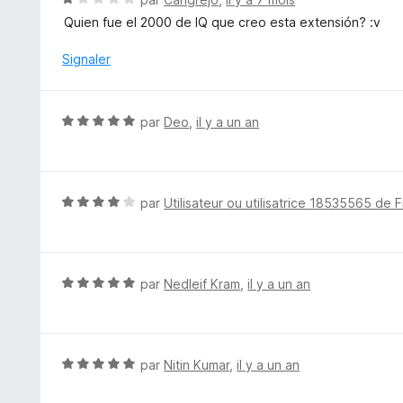
r
o
Quien fue el 2000 de IQ que creo esta extensión? :v
5
t
é
Signaler
1
s
u
N
par
Deo
,
il y a un an
r
o
5
t
é
5
N
par
Utilisateur ou utilisatrice 18535565 de F
s
o
u
t
r
é
5
4
N
par
Nedleif Kram
,
il y a un an
s
o
u
t
r
é
5
5
N
par
Nitin Kumar
,
il y a un an
s
o
u
t