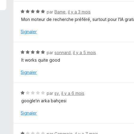
é
5
N
par
Bame
,
il y a 3 mois
s
o
Mon moteur de recherche préféré, surtout pour l'IA gratuite
u
t
r
é
Signaler
5
5
s
u
N
par
sonnard
,
il y a 5 mois
r
o
It works quite good
5
t
é
Signaler
5
s
u
N
par
sy
,
il y a 6 mois
r
o
google'ın arka bahçesi
5
t
é
Signaler
1
s
u
N
par
Cangrejo
,
il y a 7 mois