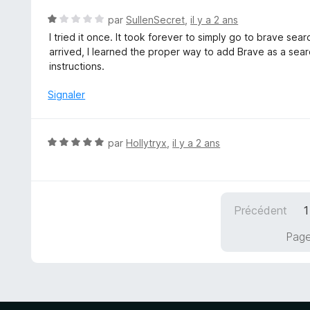
é
5
5
N
par
SullenSecret
,
il y a 2 ans
s
o
I tried it once. It took forever to simply go to brave s
u
t
arrived, I learned the proper way to add Brave as a sear
r
é
instructions.
5
1
s
Signaler
u
r
5
N
par
Hollytryx
,
il y a 2 ans
o
t
é
5
Précédent
1
s
u
Page
r
5