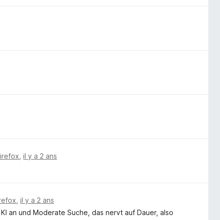
Firefox
,
il y a 2 ans
irefox
,
il y a 2 ans
f, KI an und Moderate Suche, das nervt auf Dauer, also