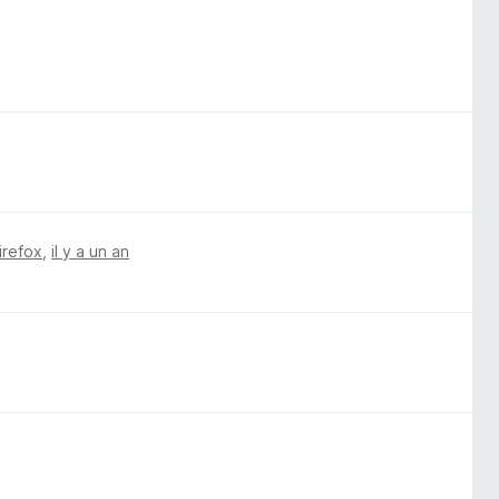
irefox
,
il y a un an