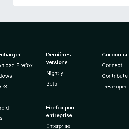
écharger
Dernières
Communau
versions
nload Firefox
Connect
Nightly
dows
Contribute
Beta
cOS
Developer
Firefox pour
roid
entreprise
ux
Enterprise