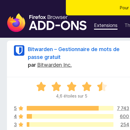
Pour 
M
o
Extensions
T
d
u
l
C
Bitwarden – Gestionnaire de mots de
e
passe gratuit
s
r
par
Bitwarden Inc.
p
o
i
u
N
r
t
o
l
4,6 étoiles sur 5
t
e
i
é
n
5
7 743
4
a
,
4
600
q
v
6
3
254
s
i