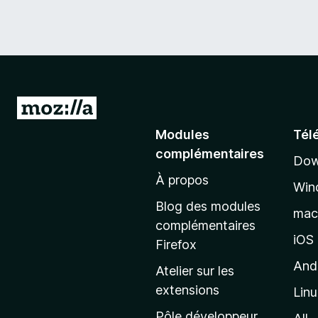
A
l
Modules
Tél
l
complémentaires
Dow
e
À propos
r
Win
à
Blog des modules
ma
l
complémentaires
a
iOS
Firefox
p
And
Atelier sur les
a
extensions
Lin
g
e
Pôle développeur