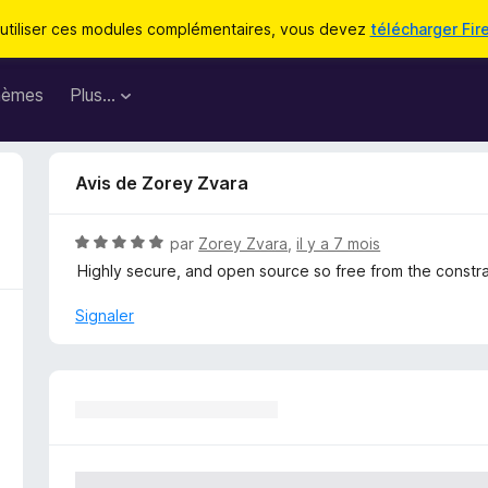
utiliser ces modules complémentaires, vous devez
télécharger Fir
hèmes
Plus…
Avis de Zorey Zvara
N
par
Zorey Zvara
,
il y a 7 mois
o
Highly secure, and open source so free from the constrai
t
é
Signaler
5
s
u
r
5