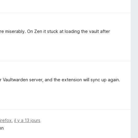
e miserably. On Zen it stuck at loading the vault after
 Vaultwarden server, and the extension will sync up again.
irefox
,
il y a 13 jours
en