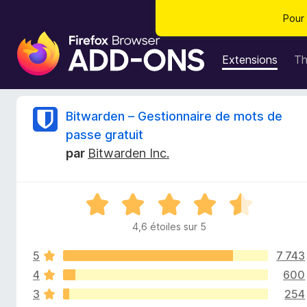
Pour 
M
o
Extensions
T
d
u
l
C
Bitwarden – Gestionnaire de mots de
e
passe gratuit
s
r
par
Bitwarden Inc.
p
o
i
u
N
r
t
o
l
4,6 étoiles sur 5
t
e
i
é
n
5
7 743
4
a
,
4
600
q
v
6
3
254
s
i