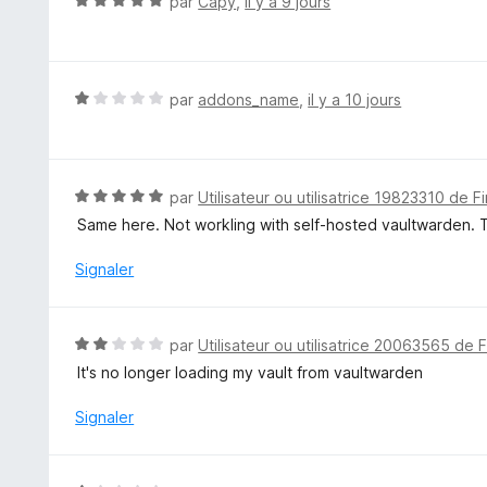
N
par
Capy
,
il y a 9 jours
5
o
t
é
5
N
par
addons_name
,
il y a 10 jours
s
o
u
t
r
é
5
1
N
par
Utilisateur ou utilisatrice 19823310 de F
s
o
Same here. Not workling with self-hosted vaultwarden. Th
u
t
r
é
Signaler
5
5
s
u
N
par
Utilisateur ou utilisatrice 20063565 de 
r
o
It's no longer loading my vault from vaultwarden
5
t
é
Signaler
2
s
u