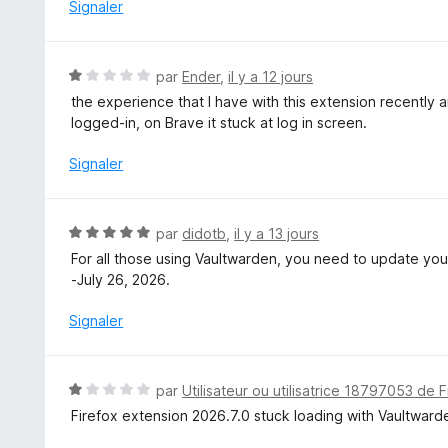
5
Signaler
s
u
r
N
par
Ender
,
il y a 12 jours
5
o
the experience that I have with this extension recently ar
t
logged-in, on Brave it stuck at log in screen.
é
1
Signaler
s
u
r
N
par
didotb
,
il y a 13 jours
5
o
For all those using Vaultwarden, you need to update your
t
-July 26, 2026.
é
5
Signaler
s
u
r
N
par
Utilisateur ou utilisatrice 18797053 de F
5
o
Firefox extension 2026.7.0 stuck loading with Vaultward
t