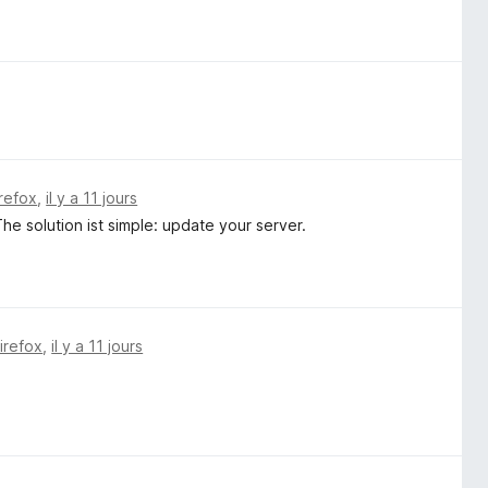
irefox
,
il y a 11 jours
e solution ist simple: update your server.
Firefox
,
il y a 11 jours