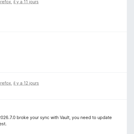
irefox
,
il y a 11 jours
irefox
,
il y a 12 jours
2026.7.0 broke your sync with Vault, you need to update
est.