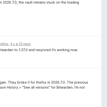
n 2026.7.0, the vault remains stuck on the loading
irefox
,
il y a 13 jours
twarden to 1.37.0 and resynced it's working now.
ain. They broke it for firefox in 2026.7.0. The previous
on History > "See all versions" for Bitwarden. I'm not