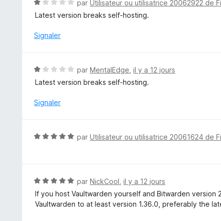
N
par
Utilisateur ou utilisatrice 20062922 de F
r
o
Latest version breaks self-hosting.
5
t
é
Signaler
1
s
u
N
par
MentalEdge
,
il y a 12 jours
r
o
Latest version breaks self-hosting.
5
t
é
Signaler
1
s
u
N
par
Utilisateur ou utilisatrice 20061624 de F
r
o
5
t
é
5
N
par
NickCool
,
il y a 12 jours
s
o
If you host Vaultwarden yourself and Bitwarden version 
u
t
Vaultwarden to at least version 1.36.0, preferably the lat
r
é
5