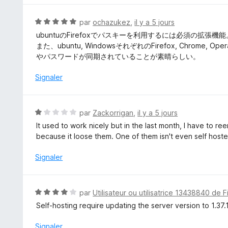
r
é
5
5
N
par
ochazukez
,
il y a 5 jours
s
o
ubuntuのFirefoxでパスキーを利用するには必須の拡張機能
u
t
また、ubuntu, WindowsそれぞれのFirefox, Chr
r
é
やパスワードが同期されていることが素晴らしい。
5
5
s
Signaler
u
r
5
N
par
Zackorrigan
,
il y a 5 jours
o
It used to work nicely but in the last month, I have to 
t
because it loose them. One of them isn't even self hoste
é
1
Signaler
s
u
r
N
par
Utilisateur ou utilisatrice 13438840 de F
5
o
Self-hosting require updating the server version to 1.37.1
t
é
Signaler