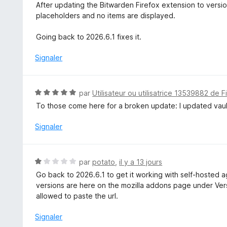
é
After updating the Bitwarden Firefox extension to versio
1
placeholders and no items are displayed.
s
u
Going back to 2026.6.1 fixes it.
r
5
Signaler
N
par
Utilisateur ou utilisatrice 13539882 de F
o
To those come here for a broken update: I updated vaul
t
é
Signaler
5
s
u
N
par
potato
,
il y a 13 jours
r
o
Go back to 2026.6.1 to get it working with self-hosted ag
5
t
versions are here on the mozilla addons page under Versi
é
allowed to paste the url.
1
s
Signaler
u