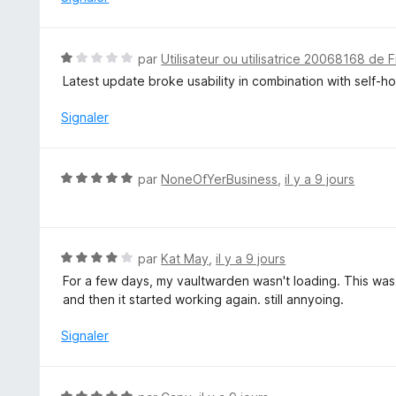
4
s
u
N
par
Utilisateur ou utilisatrice 20068168 de F
r
o
Latest update broke usability in combination with self-h
5
t
é
Signaler
1
s
u
N
par
NoneOfYerBusiness
,
il y a 9 jours
r
o
5
t
é
5
N
par
Kat May
,
il y a 9 jours
s
o
For a few days, my vaultwarden wasn't loading. This was
u
t
and then it started working again. still annyoing.
r
é
5
4
Signaler
s
u
r