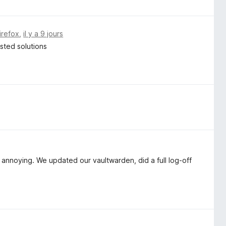
irefox
,
il y a 9 jours
osted solutions
 annoying. We updated our vaultwarden, did a full log-off