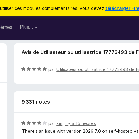
utiliser ces modules complémentaires, vous devez
télécharger Fir
hèmes
Plus…
Avis de Utilisateur ou utilisatrice 17773493 de F
N
par
Utilisateur ou utilisatrice 17773493 de F
o
t
é
5
9 331 notes
s
u
r
5
N
par
xin
,
il y a 15 heures
o
There’s an issue with version 2026.7.0 on self‑hosted vault
t