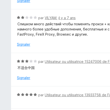
Signaler
5
5
s
u
N
par
VILYAM
,
il y a 7 ans
r
o
Слишком много действий чтобы поменять прокси + к
5
t
намного более удобные дополнения, бесплатные и с
é
FastProxy, FireX Proxy, Browsec и другие.
2
s
Signaler
u
r
5
N
par
Utilisateur ou utilisatrice 15247006 de F
o
不适合中国
t
é
Signaler
3
s
u
N
par
Utilisateur ou utilisatrice 13933758 de F
r
o
5
t