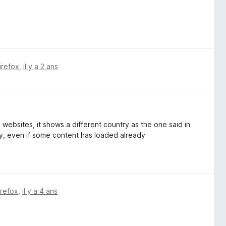
irefox
,
il y a 2 ans
websites, it shows a different country as the one said in
ly, even if some content has loaded already
irefox
,
il y a 4 ans