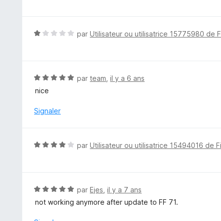
u
t
r
é
5
5
N
par
Utilisateur ou utilisatrice 15775980 de 
s
o
u
t
r
é
5
1
N
par
team
,
il y a 6 ans
s
o
nice
u
t
r
é
Signaler
5
5
s
u
N
par
Utilisateur ou utilisatrice 15494016 de F
r
o
5
t
é
4
N
par
Ejes
,
il y a 7 ans
s
o
not working anymore after update to FF 71.
u
t
r
é