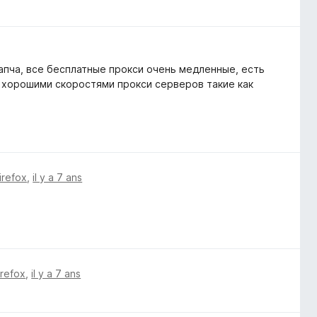
апча, все бесплатные прокси очень медленные, есть
 хорошими скоростями прокси серверов такие как
irefox
,
il y a 7 ans
irefox
,
il y a 7 ans