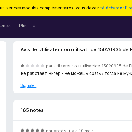
utiliser ces modules complémentaires, vous devez
télécharger Fir
hèmes
Plus…
Avis de Utilisateur ou utilisatrice 15020935 de 
N
par
Utilisateur ou utilisatrice 15020935 de F
o
не работает. нигер - не можешь срать? тогда не му
t
é
Signaler
1
s
u
r
165 notes
5
N
par
Артём
,
il y a 10 mois