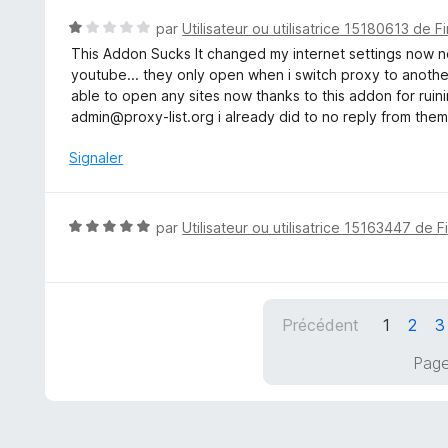
é
5
N
par
Utilisateur ou utilisatrice 15180613 de F
s
o
This Addon Sucks It changed my internet settings now n
u
t
youtube... they only open when i switch proxy to anothe
r
é
able to open any sites now thanks to this addon for ruini
5
1
admin@proxy-list.org i already did to no reply from them.
s
u
Signaler
r
5
N
par
Utilisateur ou utilisatrice 15163447 de F
o
t
é
5
Précédent
1
2
3
s
u
Page
r
5