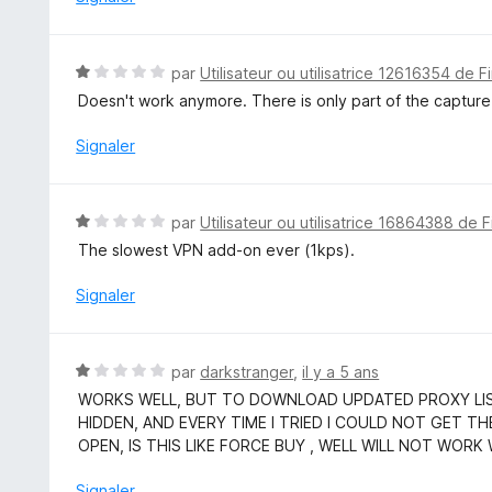
1
s
u
N
par
Utilisateur ou utilisatrice 12616354 de F
r
o
Doesn't work anymore. There is only part of the captur
5
t
é
Signaler
1
s
u
N
par
Utilisateur ou utilisatrice 16864388 de F
r
o
The slowest VPN add-on ever (1kps).
5
t
é
Signaler
1
s
u
N
par
darkstranger
,
il y a 5 ans
r
o
WORKS WELL, BUT TO DOWNLOAD UPDATED PROXY LIST
5
t
HIDDEN, AND EVERY TIME I TRIED I COULD NOT GET 
é
OPEN, IS THIS LIKE FORCE BUY , WELL WILL NOT WORK
1
s
Signaler