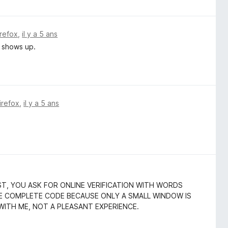
irefox
,
il y a 5 ans
e shows up.
irefox
,
il y a 5 ans
, YOU ASK FOR ONLINE VERIFICATION WITH WORDS
THE COMPLETE CODE BECAUSE ONLY A SMALL WINDOW IS
 WITH ME, NOT A PLEASANT EXPERIENCE.