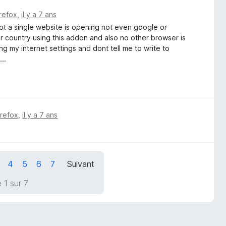
irefox
,
il y a 7 ans
ot a single website is opening not even google or
r country using this addon and also no other browser is
ng my internet settings and dont tell me to write to
..
irefox
,
il y a 7 ans
4
5
6
7
Suivant
 1 sur 7