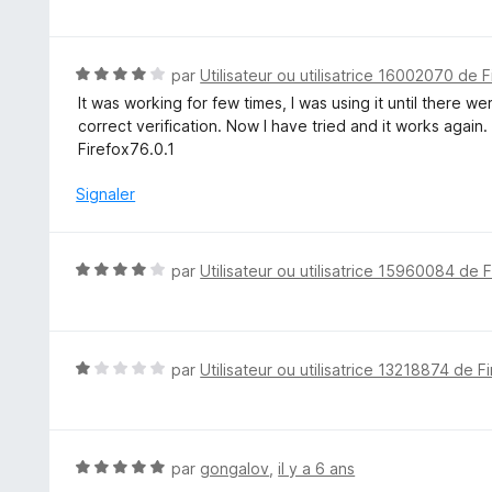
t
é
4
N
par
Utilisateur ou utilisatrice 16002070 de F
s
o
It was working for few times, I was using it until there 
u
t
correct verification. Now I have tried and it works again.
r
é
Firefox76.0.1
5
4
s
Signaler
u
r
5
N
par
Utilisateur ou utilisatrice 15960084 de 
o
t
é
4
N
par
Utilisateur ou utilisatrice 13218874 de F
s
o
u
t
r
é
5
1
N
par
gongalov
,
il y a 6 ans
s
o