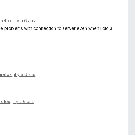
irefox
,
il y a 6 ans
were problems with connection to server even when I did a
Firefox
,
il y a 6 ans
irefox
,
il y a 6 ans