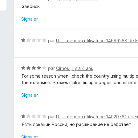
o
Заебись
t
é
Signaler
5
s
u
N
par
Utilisateur ou utilisatrice 14699268 de F
r
o
5
t
é
1
N
par
Cirnos
,
il y a 4 ans
s
o
For some reason when I check the country using multiple 
u
t
the extension. Proxies make multiple pages load infinite
r
é
5
4
Signaler
s
u
r
N
par
Utilisateur ou utilisatrice 14029761 de F
5
o
Есть локации России, но расширение не работает
t
é
Signaler