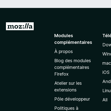
A
l
Modules
Tél
l
complémentaires
Dow
e
À propos
r
Win
à
Blog des modules
ma
l
complémentaires
a
iOS
Firefox
p
And
Atelier sur les
a
extensions
Lin
g
e
Pôle développeur
All
d
Politiques à