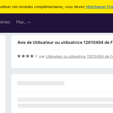
utiliser ces modules complémentaires, vous devez
télécharger Fir
hèmes
Plus…
Avis de Utilisateur ou utilisatrice 12610494 de F
N
par
Utilisateur ou utilisatrice 12610494 de F
o
t
é
4
s
u
r
5