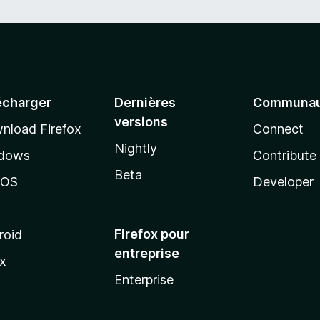
écharger
Dernières
Communau
versions
nload Firefox
Connect
Nightly
dows
Contribute
Beta
cOS
Developer
Firefox pour
roid
entreprise
ux
Enterprise