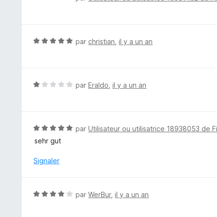
s
o
u
t
r
é
5
5
N
par
christian
,
il y a un an
s
o
u
t
r
é
5
5
N
par
Eraldo
,
il y a un an
s
o
u
t
r
é
5
1
N
par
Utilisateur ou utilisatrice 18938053 de F
s
o
sehr gut
u
t
r
é
Signaler
5
5
s
u
N
par
WerBur
,
il y a un an
r
o
5
t