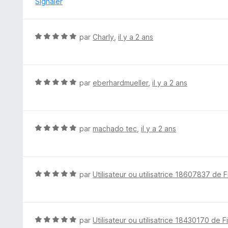
Signaler
s
u
r
N
par
Charly
,
il y a 2 ans
5
o
t
é
5
N
par
eberhardmueller
,
il y a 2 ans
s
o
u
t
r
é
5
5
N
par
machado tec
,
il y a 2 ans
s
o
u
t
r
é
5
5
N
par
Utilisateur ou utilisatrice 18607837 de F
s
o
u
t
r
é
5
5
N
par
Utilisateur ou utilisatrice 18430170 de F
s