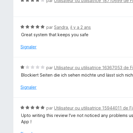
N
par
Utilisateur ou utilisatrice 18710699 de F
s
o
u
t
r
é
5
4
N
par
Sandra
,
il y a 2 ans
s
o
Great system that keeps you safe
u
t
r
é
Signaler
5
5
s
u
N
par
Utilisateur ou utilisatrice 16367053 de F
r
o
Blockiert Seiten die ich sehen möchte und lässt sich nic
5
t
é
Signaler
1
s
u
N
par
Utilisateur ou utilisatrice 15944011 de F
r
o
Upto writing this review I've not noticed any problems u
5
t
App !
é
5