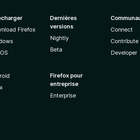
écharger
Dernières
Communau
versions
nload Firefox
Connect
Nightly
dows
Contribute
Beta
cOS
Developer
Firefox pour
roid
entreprise
ux
Enterprise