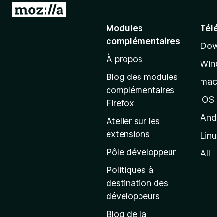
A
l
Modules
Tél
l
complémentaires
Dow
e
À propos
r
Win
à
Blog des modules
ma
l
complémentaires
a
iOS
Firefox
p
And
Atelier sur les
a
extensions
Lin
g
e
Pôle développeur
All
d
Politiques à
’
destination des
a
développeurs
c
Blog de la