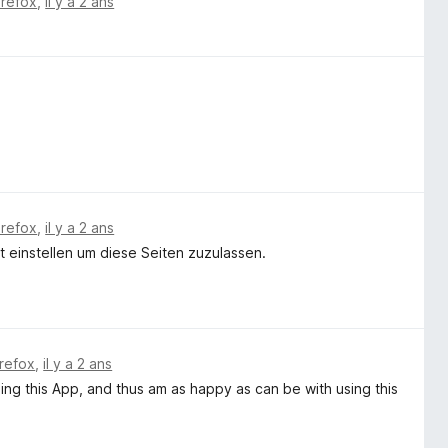
irefox
,
il y a 2 ans
irefox
,
il y a 2 ans
ht einstellen um diese Seiten zuzulassen.
irefox
,
il y a 2 ans
sing this App, and thus am as happy as can be with using this