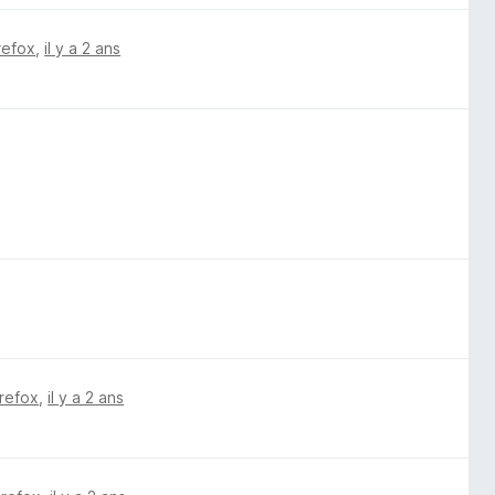
irefox
,
il y a 2 ans
irefox
,
il y a 2 ans