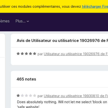
utiliser ces modules complémentaires, vous devez
télécharger Fir
hèmes
Plus…
Avis de Utilisateur ou utilisatrice 19026976 de 
N
par
Utilisateur ou utilisatrice 19026976 de F
o
t
é
5
465 notes
s
u
r
5
N
par
Utilisateur ou utilisatrice 19930810 de F
o
Does absolutely nothing. Will not let me select 'block on
t
'safe website'.