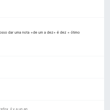
 posso dar uma nota =de um a dez= é dez = ótimo
irefox
,
il y a un an