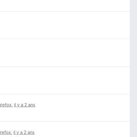
irefox
,
il y a 2 ans
irefox
,
il y a 2 ans