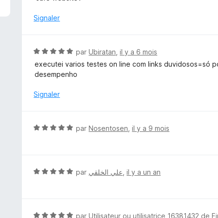
é
1
Signaler
s
u
r
N
par
Ubiratan
,
il y a 6 mois
5
o
executei varios testes on line com links duvidosos=só
t
desempenho
é
5
Signaler
s
u
r
N
par
Nosentosen
,
il y a 9 mois
5
o
t
é
5
N
par
علي الخلقي
,
il y a un an
s
o
u
t
r
é
5
5
N
par
Utilisateur ou utilisatrice 16381432 de F