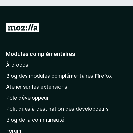
A
l
l
e
Modules complémentaires
r
À propos
à
l
Blog des modules complémentaires Firefox
a
Atelier sur les extensions
p
Pôle développeur
a
g
Politiques à destination des développeurs
e
Blog de la communauté
d
’
Forum