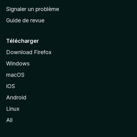
a
Signaler un problème
c
Guide de revue
c
u
e
Télécharger
i
Download Firefox
l
Windows
d
e
macOS
M
iOS
o
z
Android
i
Linux
l
All
l
a