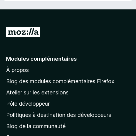
A
l
l
e
Modules complémentaires
r
À propos
à
l
Blog des modules complémentaires Firefox
a
Atelier sur les extensions
p
Pôle développeur
a
g
Politiques à destination des développeurs
e
Blog de la communauté
d