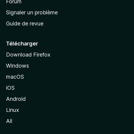
’
Forum
a
Signaler un problème
c
Guide de revue
c
u
e
Télécharger
i
Download Firefox
l
Windows
d
e
macOS
M
iOS
o
z
Android
i
Linux
l
All
l
a