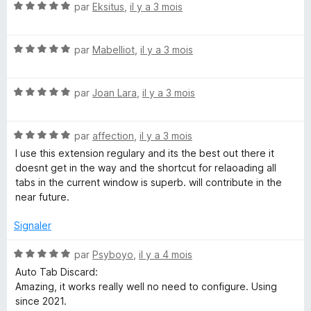
u
N
par
Eksitus
,
il y a 3 mois
r
o
5
t
N
é
par
Mabelliot
,
il y a 3 mois
o
5
t
s
N
é
par
Joan Lara
,
il y a 3 mois
u
o
5
r
t
s
5
N
é
par
affection
,
il y a 3 mois
u
o
5
r
I use this extension regulary and its the best out there it
t
s
5
doesnt get in the way and the shortcut for relaoading all
é
u
tabs in the current window is superb. will contribute in the
5
r
near future.
s
5
u
Signaler
r
5
N
par
Psyboyo
,
il y a 4 mois
o
Auto Tab Discard:
t
Amazing, it works really well no need to configure. Using
é
since 2021.