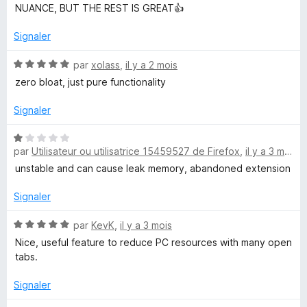
s
NUANCE, BUT THE REST IS GREAT👍
u
r
Signaler
5
N
par
xolass
,
il y a 2 mois
o
zero bloat, just pure functionality
t
é
Signaler
5
s
N
u
par
Utilisateur ou utilisatrice 15459527 de Firefox
,
il y a 3 mois
o
r
t
unstable and can cause leak memory, abandoned extension
5
é
1
Signaler
s
u
N
par
KevK
,
il y a 3 mois
r
o
Nice, useful feature to reduce PC resources with many open
5
t
tabs.
é
5
Signaler
s