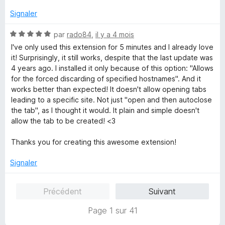
5
s
Signaler
u
r
N
par
rado84
,
il y a 4 mois
5
o
I've only used this extension for 5 minutes and I already love
t
it! Surprisingly, it still works, despite that the last update was
é
4 years ago. I installed it only because of this option: "Allows
5
for the forced discarding of specified hostnames". And it
s
works better than expected! It doesn't allow opening tabs
u
leading to a specific site. Not just "open and then autoclose
r
the tab", as I thought it would. It plain and simple doesn't
5
allow the tab to be created! <3
Thanks you for creating this awesome extension!
Signaler
Précédent
Suivant
Page 1 sur 41