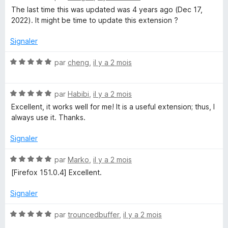
r
o
r
The last time this was updated was 4 years ago (Dec 17,
5
t
2022). It might be time to update this extension ?
é
d
3
Signaler
s
u
N
par
cheng
,
il y a 2 mois
r
o
5
t
N
é
par
Habibi
,
il y a 2 mois
o
5
Excellent, it works well for me! It is a useful extension; thus, I
t
s
always use it. Thanks.
é
u
5
r
Signaler
s
5
u
N
par
Marko
,
il y a 2 mois
r
o
[Firefox 151.0.4] Excellent.
5
t
é
Signaler
5
s
N
par
trouncedbuffer
,
il y a 2 mois
u
o