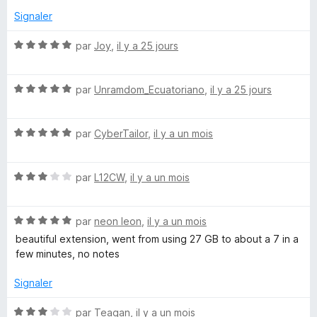
5
s
Signaler
o
u
r
N
par
Joy
,
il y a 25 jours
T
5
o
t
N
a
é
par
Unramdom_Ecuatoriano
,
il y a 25 jours
o
5
t
s
b
N
é
par
CyberTailor
,
il y a un mois
u
o
5
r
D
t
s
5
N
é
par
L12CW
,
il y a un mois
u
i
o
5
r
t
s
5
N
é
par
neon leon
,
il y a un mois
u
s
o
3
r
beautiful extension, went from using 27 GB to about a 7 in a
t
s
5
few minutes, no notes
c
é
u
5
r
Signaler
a
s
5
u
N
par
Teagan
,
il y a un mois