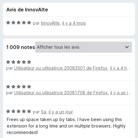
u
5
g
Avis de InnovAIte
a
e
t
N
par
InnovAIte
,
il y a 4 mois
e
s
o
u
t
é
r
p
1 009 notes
5
F
s
i
o
u
N
r
r
par
Utilisateur ou utilisatrice 20083501 de Firefox
,
il y a 4 heures
o
e
u
5
t
f
é
o
N
5
r
par
Utilisateur ou utilisatrice 20081708 de Firefox
,
il y a un jour
o
x
s
t
u
A
é
r
N
par
Sa
,
il y a un jour
5
5
u
o
s
Frees up space taken up by tabs. I have been using this
t
u
extension for a long time and on multiple browsers. Highly
é
r
recommended!
t
5