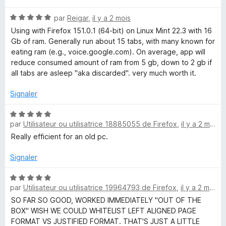
r
t
5
N
é
par
Reigar
,
il y a 2 mois
o
5
Using with Firefox 151.0.1 (64-bit) on Linux Mint 22.3 with 16
t
s
Gb of ram. Generally run about 15 tabs, with many known for
é
u
eating ram (e.g., voice.google.com). On average, app will
5
r
reduce consumed amount of ram from 5 gb, down to 2 gb if
s
5
all tabs are asleep "aka discarded". very much worth it.
u
r
Signaler
5
N
par
Utilisateur ou utilisatrice 18885055 de Firefox
,
il y a 2 mois
o
t
Really efficient for an old pc.
é
5
Signaler
s
u
N
par
Utilisateur ou utilisatrice 19964793 de Firefox
,
il y a 2 mois
r
o
5
t
SO FAR SO GOOD, WORKED IMMEDIATELY "OUT OF THE
é
BOX" WISH WE COULD WHITELIST LEFT ALIGNED PAGE
5
FORMAT VS JUSTIFIED FORMAT. THAT'S JUST A LITTLE