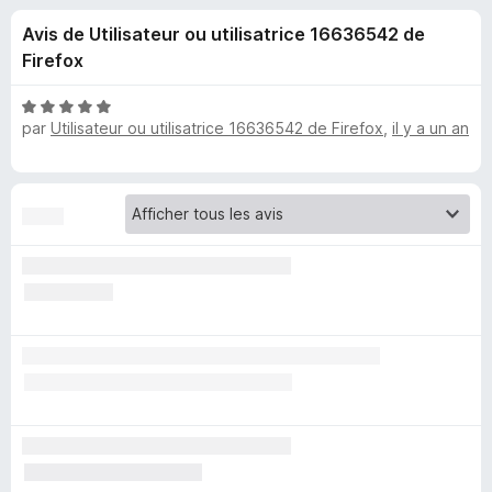
u
5
g
Avis de Utilisateur ou utilisatrice 16636542 de
a
e
Firefox
t
e
s
N
u
par
Utilisateur ou utilisatrice 16636542 de Firefox
,
il y a un an
o
r
t
p
é
F
5
i
o
s
r
u
e
u
r
f
5
o
r
x
A
u
g