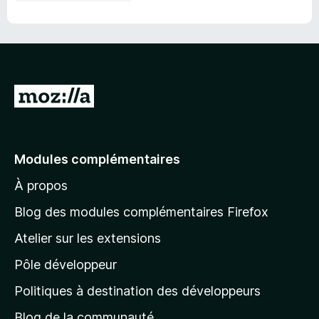
A
l
l
e
Modules complémentaires
r
À propos
à
l
Blog des modules complémentaires Firefox
a
Atelier sur les extensions
p
Pôle développeur
a
g
Politiques à destination des développeurs
e
Blog de la communauté