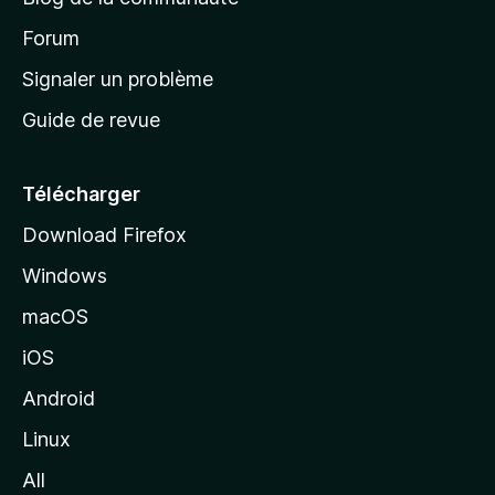
d
’
Forum
a
Signaler un problème
c
Guide de revue
c
u
e
Télécharger
i
Download Firefox
l
Windows
d
e
macOS
M
iOS
o
z
Android
i
Linux
l
All
l