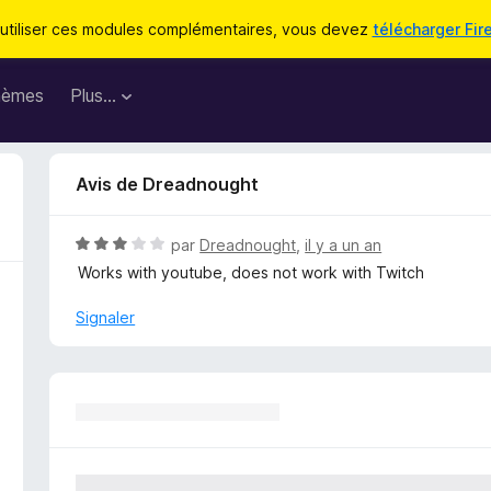
utiliser ces modules complémentaires, vous devez
télécharger Fir
hèmes
Plus…
Avis de Dreadnought
N
par
Dreadnought
,
il y a un an
o
Works with youtube, does not work with Twitch
t
é
Signaler
3
s
u
r
5