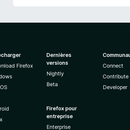
écharger
Dernières
Communau
versions
nload Firefox
Connect
Nightly
dows
Contribute
Beta
cOS
Developer
Firefox pour
roid
entreprise
ux
Enterprise