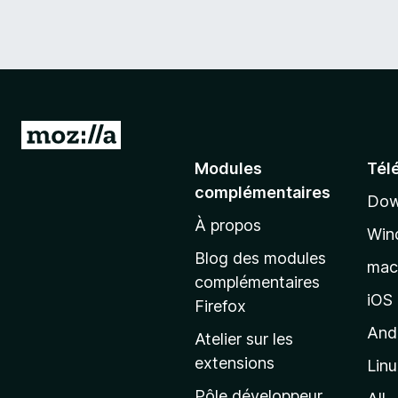
A
l
Modules
Tél
l
complémentaires
Dow
e
À propos
r
Win
à
Blog des modules
ma
l
complémentaires
a
iOS
Firefox
p
And
Atelier sur les
a
extensions
Lin
g
e
Pôle développeur