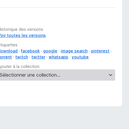
Historique des versions
Voir toutes les versions
Étiquettes
download
facebook
google
image search
pinterest
torrent
twitch
twitter
whatsapp
youtube
jouter à la collection