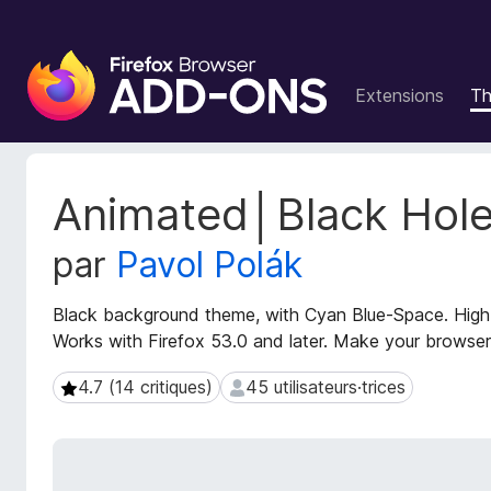
M
o
Extensions
T
d
u
l
e
M
Animated│Black Hole
s
é
t
p
par
Pavol Polák
a
o
d
u
o
Black background theme, with Cyan Blue-Space. High
r
n
Works with Firefox 53.0 and later. Make your browser
l
n
e
é
4.7 (14 critiques)
45 utilisateurs·trices
4.7 (14 critiques)
45 utilisateurs·trices
n
e
s
a
d
v
e
i