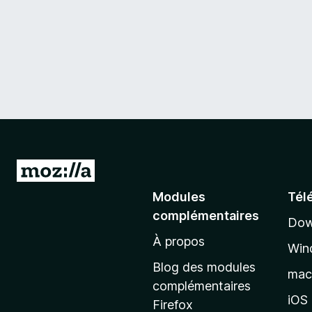
A
l
Modules
Tél
l
complémentaires
Dow
e
À propos
r
Win
à
Blog des modules
ma
l
complémentaires
a
iOS
Firefox