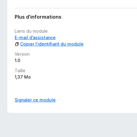
n
e
n
Plus d’informations
o
t
Liens du module
e
E-mail d’assistance
p
Copier l’identifiant du module
o
u
Version
r
1.0
l
Taille
’
1,37 Mo
i
n
s
t
Signaler ce module
a
n
t