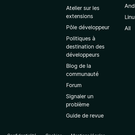
p
And
Atelier sur les
a
extensions
Lin
g
e
Pôle développeur
All
d
Politiques à
’
destination des
a
développeurs
c
Blog de la
c
communauté
u
e
Forum
i
Signaler un
l
problème
d
Guide de revue
e
M
o