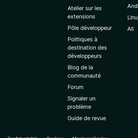
k
p
And
Atelier sur les
a
e
extensions
Lin
g
e
Pôle développeur
All
r
d
Politiques à
’
-
destination des
a
développeurs
4
c
Blog de la
c
communauté
u
e
Forum
v
i
Signaler un
l
e
problème
d
Guide de revue
e
r
M
o