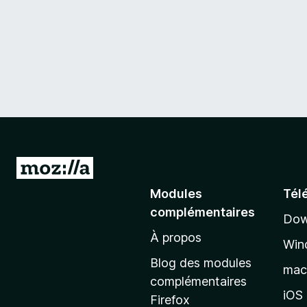
m
p
a
c
t
A
T
l
Modules
Tél
l
r
complémentaires
Dow
e
À propos
r
a
Win
à
Blog des modules
ma
l
c
complémentaires
a
iOS
Firefox