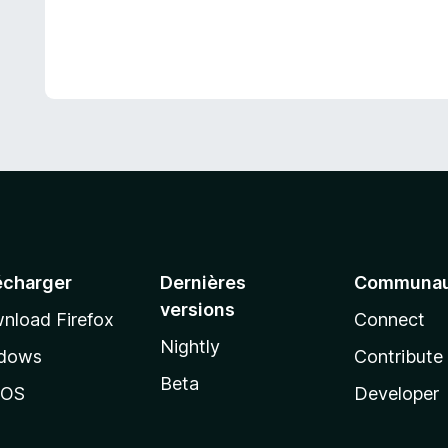
écharger
Dernières
Communau
versions
nload Firefox
Connect
Nightly
dows
Contribute
Beta
cOS
Developer