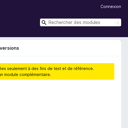
Connexion
R
R
e
e
c
c
h
h
e
 versions
r
e
c
r
h
c
e
hées seulement à des fins de test et de référence.
r
h
d’un module complémentaire.
e
r