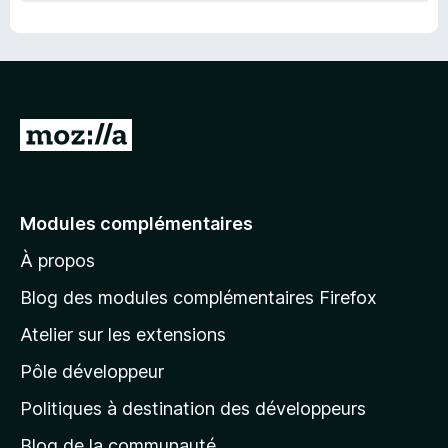
A
l
l
e
Modules complémentaires
r
À propos
à
l
Blog des modules complémentaires Firefox
a
Atelier sur les extensions
p
Pôle développeur
a
g
Politiques à destination des développeurs
e
Blog de la communauté