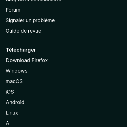
d
’
Forum
a
Signaler un problème
c
Guide de revue
c
u
e
Télécharger
i
Download Firefox
l
Windows
d
e
macOS
M
iOS
o
z
Android
i
Linux
l
All
l