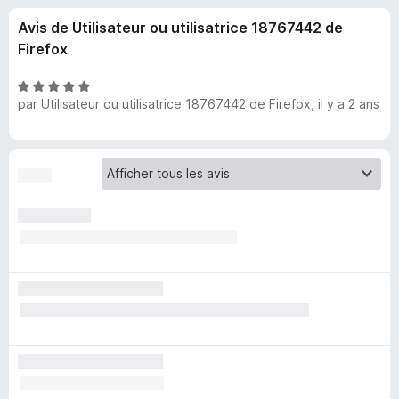
u
5
g
Avis de Utilisateur ou utilisatrice 18767442 de
a
e
Firefox
t
e
s
N
u
par
Utilisateur ou utilisatrice 18767442 de Firefox
,
il y a 2 ans
o
r
t
p
é
F
5
i
o
s
r
u
e
u
r
f
5
o
r
x
A
d
N