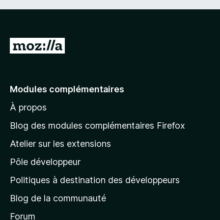
A
l
l
e
Modules complémentaires
r
À propos
à
l
Blog des modules complémentaires Firefox
a
Atelier sur les extensions
p
Pôle développeur
a
g
Politiques à destination des développeurs
e
Blog de la communauté
d
’
Forum