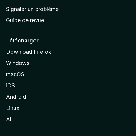
a
Signaler un problème
c
Guide de revue
c
u
e
Télécharger
i
Download Firefox
l
Windows
d
e
macOS
M
iOS
o
z
Android
i
Linux
l
All
l
a