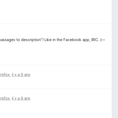
assages to description”! Like in the Facebook app, IIRC. (—
irefox
,
il y a 9 ans
irefox
,
il y a 9 ans