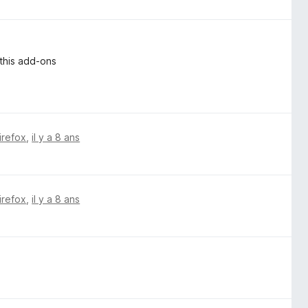
 this add-ons
irefox
,
il y a 8 ans
irefox
,
il y a 8 ans