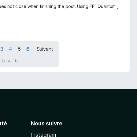
s not close when finishing the post. Using FF "Quantum",
3
4
5
6
Suivant
 5 sur 6
té
Nous suivre
Instagram