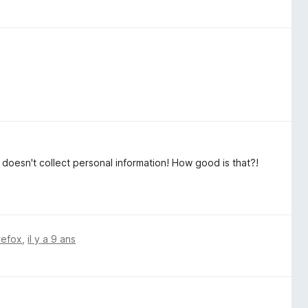
 doesn't collect personal information! How good is that?!
refox
,
il y a 9 ans