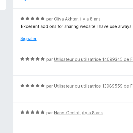
u
r
5
N
par
Oliva Akhtar
,
il y a 8 ans
o
Excellent add ons for sharing website I have use always
t
é
Signaler
5
s
u
N
par
Utilisateur ou utilisatrice 14099345 de F
r
o
5
t
é
5
N
par
Utilisateur ou utilisatrice 13989559 de F
s
o
u
t
r
é
5
5
N
par
Nano-Ocelot
,
il y a 8 ans
s
o
u
t
r
é