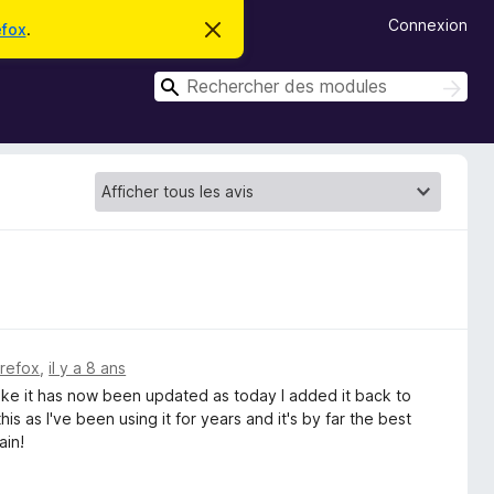
Connexion
efox
.
C
a
c
R
h
R
e
e
e
r
c
c
c
h
e
h
e
m
r
e
e
c
s
r
s
h
c
a
e
g
r
h
e
e
r
irefox
,
il y a 8 ans
 like it has now been updated as today I added it back to
s as I've been using it for years and it's by far the best
ain!