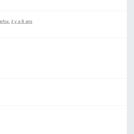
refox
,
il y a 8 ans