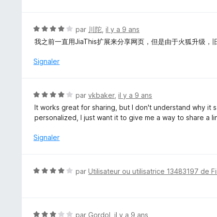
5
3
s
u
N
par
川陀
,
il y a 9 ans
r
o
我之前一直用JiaThis扩展来分享网页，但是由于火狐升
5
t
é
Signaler
4
s
u
N
par
vkbaker
,
il y a 9 ans
r
o
It works great for sharing, but I don't understand why it s
5
t
personalized, I just want it to give me a way to share a l
é
4
Signaler
s
u
r
N
par
Utilisateur ou utilisatrice 13483197 de F
5
o
t
é
4
N
par
Gordol
,
il y a 9 ans