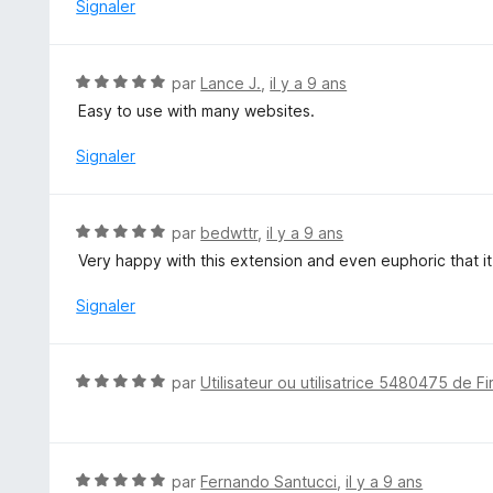
é
Signaler
5
4
s
u
N
par
Lance J.
,
il y a 9 ans
r
o
Easy to use with many websites.
5
t
é
Signaler
5
s
u
N
par
bedwttr
,
il y a 9 ans
r
o
Very happy with this extension and even euphoric that it
5
t
é
Signaler
5
s
u
N
par
Utilisateur ou utilisatrice 5480475 de Fi
r
o
5
t
é
5
N
par
Fernando Santucci
,
il y a 9 ans