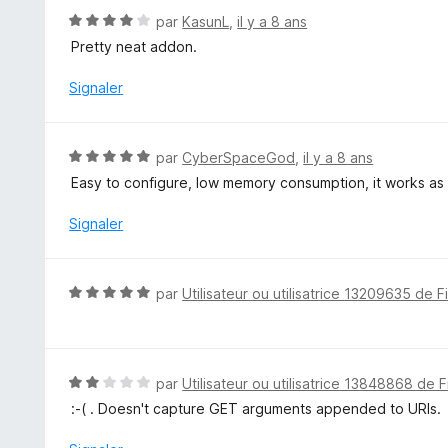
5
5
N
par
KasunL
,
il y a 8 ans
s
o
Pretty neat addon.
u
t
r
é
Signaler
5
4
s
u
N
par
CyberSpaceGod
,
il y a 8 ans
r
o
Easy to configure, low memory consumption, it works as 
5
t
é
Signaler
5
s
u
N
par
Utilisateur ou utilisatrice 13209635 de F
r
o
5
t
é
5
N
par
Utilisateur ou utilisatrice 13848868 de F
s
o
:-( . Doesn't capture GET arguments appended to URIs.
u
t
r
é