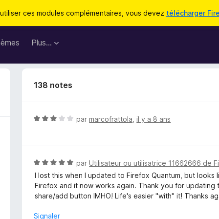
utiliser ces modules complémentaires, vous devez
télécharger Fir
hèmes
Plus…
138 notes
N
par
marcofrattola
,
il y a 8 ans
o
t
é
3
N
par
Utilisateur ou utilisatrice 11662666 de F
s
o
I lost this when I updated to Firefox Quantum, but looks
u
t
Firefox and it now works again. Thank you for updating thi
r
é
share/add button IMHO! Life's easier "with" it! Thanks ag
5
5
s
Signaler