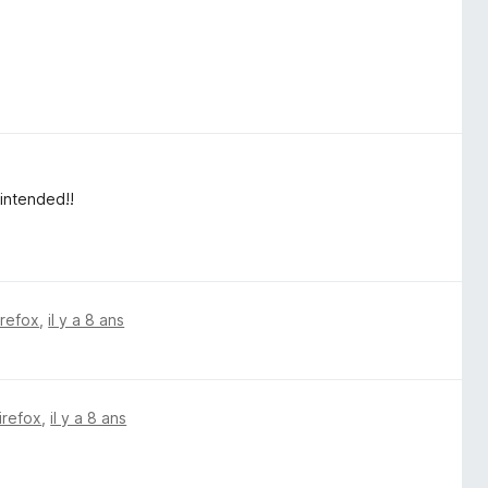
intended!!
irefox
,
il y a 8 ans
irefox
,
il y a 8 ans