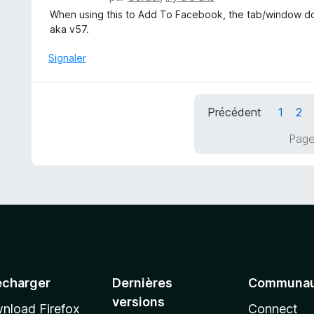
s
o
When using this to Add To Facebook, the tab/window doe
u
t
aka v57.
r
é
5
3
Signaler
s
u
r
Précédent
1
2
5
Page
écharger
Dernières
Communau
versions
nload Firefox
Connect