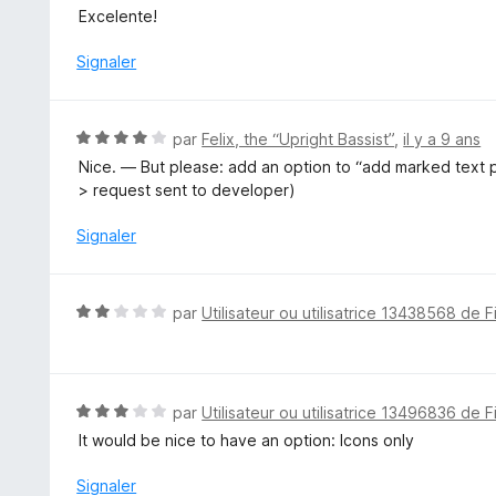
s
o
Excelente!
u
t
r
é
Signaler
5
5
s
u
N
par
Felix, the “Upright Bassist”
,
il y a 9 ans
r
o
Nice. — But please: add an option to “add marked text p
5
t
> request sent to developer)
é
4
Signaler
s
u
r
N
par
Utilisateur ou utilisatrice 13438568 de F
5
o
t
é
2
N
par
Utilisateur ou utilisatrice 13496836 de F
s
o
It would be nice to have an option: Icons only
u
t
r
é
Signaler