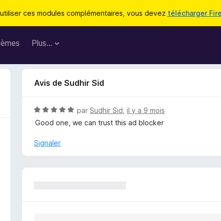
utiliser ces modules complémentaires, vous devez
télécharger Fir
hèmes
Plus…
Avis de Sudhir Sid
N
par
Sudhir Sid
,
il y a 9 mois
o
Good one, we can trust this ad blocker
t
é
Signaler
5
s
u
r
5