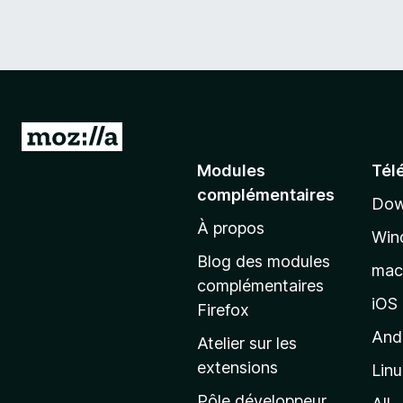
A
l
Modules
Tél
l
complémentaires
Dow
e
À propos
r
Win
à
Blog des modules
ma
l
complémentaires
a
iOS
Firefox
p
And
Atelier sur les
a
extensions
Lin
g
e
Pôle développeur