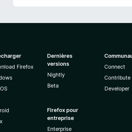
écharger
Dernières
Communau
versions
nload Firefox
Connect
Nightly
dows
Contribute
Beta
cOS
Developer
Firefox pour
roid
entreprise
ux
Enterprise