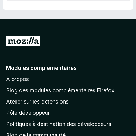
A
l
l
e
Modules complémentaires
r
À propos
à
l
Blog des modules complémentaires Firefox
a
Atelier sur les extensions
p
Pôle développeur
a
g
Politiques à destination des développeurs
e
Blog de la communauté