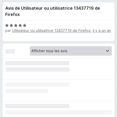
u
5
g
Avis de Utilisateur ou utilisatrice 13437719 de
a
e
Firefox
t
e
s
N
u
par
Utilisateur ou utilisatrice 13437719 de Firefox
,
il y a un an
o
r
t
p
é
F
5
i
o
s
r
u
e
u
r
f
5
o
r
x
A
d
B