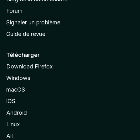
d
’
Forum
a
Signaler un problème
c
Guide de revue
c
u
e
Télécharger
i
Download Firefox
l
Windows
d
e
macOS
M
iOS
o
z
Android
i
Linux
l
All
l