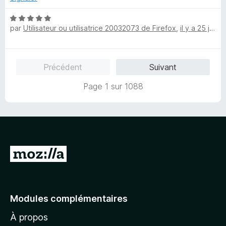
s
5
u
N
r
par
Utilisateur ou utilisatrice 20032073 de Firefox
,
il y a 25 jours
o
5
t
é
5
Précédent
Suivant
s
u
Page 1 sur 1088
r
5
A
l
l
e
Modules complémentaires
r
À propos
à