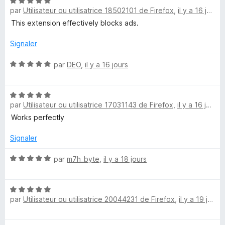
N
r
par
Utilisateur ou utilisatrice 18502101 de Firefox
,
il y a 16 jours
o
5
t
This extension effectively blocks ads.
é
5
Signaler
s
u
N
par
DEO
,
il y a 16 jours
r
o
5
t
N
é
par
Utilisateur ou utilisatrice 17031143 de Firefox
,
il y a 16 jours
o
5
t
s
Works perfectly
é
u
5
r
Signaler
s
5
u
N
par
m7h_byte
,
il y a 18 jours
r
o
5
t
N
é
par
Utilisateur ou utilisatrice 20044231 de Firefox
,
il y a 19 jours
o
5
t
s
é
u