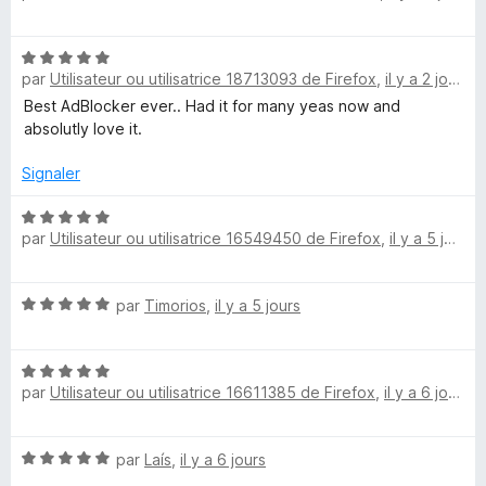
t
s
l
é
u
N
5
r
par
Utilisateur ou utilisatrice 18713093 de Firefox
,
il y a 2 jours
o
o
s
5
t
Best AdBlocker ever.. Had it for many yeas now and
u
é
absolutly love it.
r
c
5
5
s
Signaler
k
u
r
N
par
Utilisateur ou utilisatrice 16549450 de Firefox
,
il y a 5 jours
5
o
e
t
é
r
N
par
Timorios
,
il y a 5 jours
5
o
s
U
t
u
N
é
r
par
Utilisateur ou utilisatrice 16611385 de Firefox
,
il y a 6 jours
o
5
l
5
t
s
é
u
t
N
par
Laís
,
il y a 6 jours
5
r
o
s