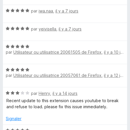
5
i
t
u
N
é
par
iwa.naa
,
il y a 7 jours
r
o
5
m
5
t
s
N
é
par
yeivisella
,
il y a 7 jours
u
a
o
5
r
t
s
5
t
N
é
u
par
Utilisateur ou utilisatrice 20061505 de Firefox
,
il y a 10 jours
o
5
r
t
s
5
e
é
u
N
5
r
par
Utilisateur ou utilisatrice 20057061 de Firefox
,
il y a 12 jours
o
s
5
t
u
é
r
N
par
Henry
,
il y a 14 jours
5
5
o
s
Recent update to this extension causes youtube to break
t
u
and refuse to load. please fix this issue immediately.
é
r
3
5
Signaler
s
u