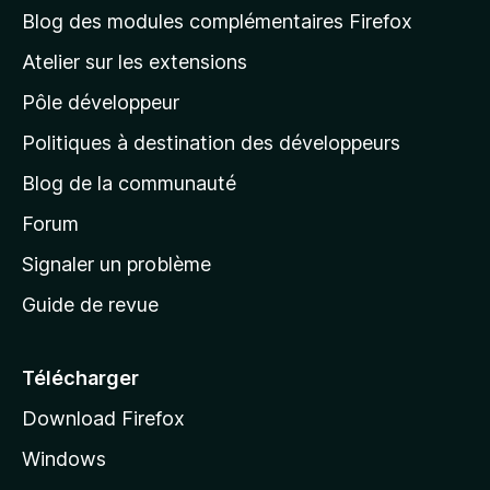
l
Blog des modules complémentaires Firefox
a
Atelier sur les extensions
p
Pôle développeur
a
g
Politiques à destination des développeurs
e
Blog de la communauté
d
’
Forum
a
Signaler un problème
c
Guide de revue
c
u
e
Télécharger
i
Download Firefox
l
Windows
d
e