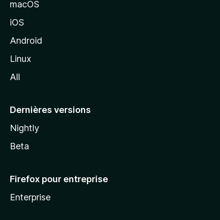
macOS
M
iOS
o
z
Android
i
Linux
l
All
l
a
Dernières versions
Nightly
Beta
Firefox pour entreprise
Enterprise