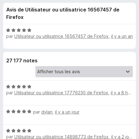
u
5
g
Avis de Utilisateur ou utilisatrice 16567457 de
a
e
Firefox
t
e
s
N
u
par
Utilisateur ou utilisatrice 16567457 de Firefox
,
il y a un an
o
r
t
p
é
F
5
i
o
27 177 notes
s
r
u
e
u
r
f
5
N
o
r
par
Utilisateur ou utilisatrice 17776230 de Firefox
,
il y a 8 heures
o
x
t
A
é
N
par
dylan
,
il y a un jour
5
o
d
s
t
u
N
é
r
B
par
Utilisateur ou utilisatrice 14898773 de Firefox
,
il y a 2 jours
o
5
5