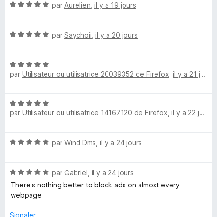
N
par
Aurelien
,
il y a 19 jours
5
r
o
s
5
t
u
N
é
par
Saychoii
,
il y a 20 jours
r
o
5
5
t
s
N
é
u
par
Utilisateur ou utilisatrice 20039352 de Firefox
,
il y a 21 jours
o
5
r
t
s
5
é
u
N
5
r
par
Utilisateur ou utilisatrice 14167120 de Firefox
,
il y a 22 jours
o
s
5
t
u
é
r
N
par
Wind Dms
,
il y a 24 jours
5
5
o
s
t
u
N
é
par
Gabriel
,
il y a 24 jours
r
o
5
5
There's nothing better to block ads on almost every
t
s
webpage
é
u
5
r
Signaler