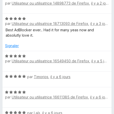
par
Utilisateur ou utilisatrice 14898773 de Firefox
,
il y a 2 jours
o
5
5
l
t
s
é
u
N
5
o
r
par
Utilisateur ou utilisatrice 18713093 de Firefox
,
il y a 3 jours
o
s
5
t
Best AdBlocker ever.. Had it for many yeas now and
u
c
é
absolutly love it.
r
5
5
k
s
Signaler
u
r
N
e
par
Utilisateur ou utilisatrice 16549450 de Firefox
,
il y a 5 jours
5
o
t
r
é
N
par
Timorios
,
il y a 6 jours
5
U
o
s
t
u
N
é
l
r
par
Utilisateur ou utilisatrice 16611385 de Firefox
,
il y a 6 jours
o
5
5
t
s
t
é
u
N
par
Laís
,
il y a 6 jours
5
r