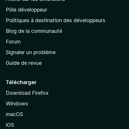
p
Pôle développeur
a
g
Politiques à destination des développeurs
e
Blog de la communauté
d
’
Forum
a
Signaler un problème
c
Guide de revue
c
u
e
Télécharger
i
Download Firefox
l
Windows
d
e
macOS
M
iOS
o