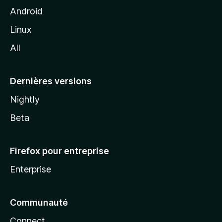
z
Android
i
Linux
l
All
l
a
Dernières versions
Nightly
Beta
Firefox pour entreprise
Enterprise
Communauté
Connect