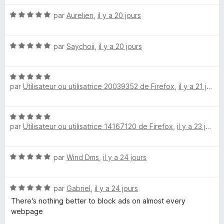
é
u
N
par
Aurelien
,
il y a 20 jours
5
r
o
s
5
t
u
N
é
par
Saychoii
,
il y a 20 jours
r
o
5
5
t
s
N
é
u
par
Utilisateur ou utilisatrice 20039352 de Firefox
,
il y a 21 jours
o
5
r
t
s
5
é
u
N
5
r
par
Utilisateur ou utilisatrice 14167120 de Firefox
,
il y a 23 jours
o
s
5
t
u
é
r
N
par
Wind Dms
,
il y a 24 jours
5
5
o
s
t
u
N
é
par
Gabriel
,
il y a 24 jours
r
o
5
5
There's nothing better to block ads on almost every
t
s
webpage
é
u