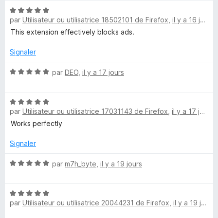
u
N
r
par
Utilisateur ou utilisatrice 18502101 de Firefox
,
il y a 16 jours
o
5
t
This extension effectively blocks ads.
é
5
Signaler
s
u
N
par
DEO
,
il y a 17 jours
r
o
5
t
N
é
par
Utilisateur ou utilisatrice 17031143 de Firefox
,
il y a 17 jours
o
5
t
s
Works perfectly
é
u
5
r
Signaler
s
5
u
N
par
m7h_byte
,
il y a 19 jours
r
o
5
t
N
é
par
Utilisateur ou utilisatrice 20044231 de Firefox
,
il y a 19 jours
o
5
t
s