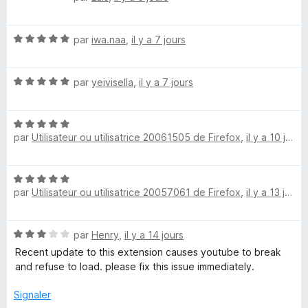
i
o
s
5
t
u
N
é
par
iwa.naa
,
il y a 7 jours
r
m
o
5
5
t
s
a
N
é
par
yeivisella
,
il y a 7 jours
u
o
5
r
t
t
s
5
N
é
u
par
Utilisateur ou utilisatrice 20061505 de Firefox
,
il y a 10 jours
o
5
r
e
t
s
5
é
u
N
5
r
par
Utilisateur ou utilisatrice 20057061 de Firefox
,
il y a 13 jours
o
s
5
t
u
é
r
N
par
Henry
,
il y a 14 jours
5
5
o
s
Recent update to this extension causes youtube to break
t
u
and refuse to load. please fix this issue immediately.
é
r
3
5
Signaler
s