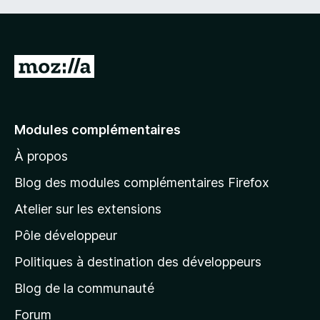
A
l
l
e
Modules complémentaires
r
À propos
à
l
Blog des modules complémentaires Firefox
a
Atelier sur les extensions
p
Pôle développeur
a
g
Politiques à destination des développeurs
e
Blog de la communauté
d
’
Forum