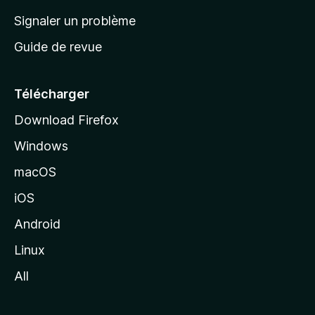
a
Signaler un problème
c
Guide de revue
c
u
e
Télécharger
i
Download Firefox
l
Windows
d
e
macOS
M
iOS
o
z
Android
i
Linux
l
All
l
a