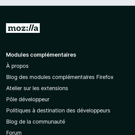
A
l
l
e
Modules complémentaires
r
À propos
à
l
Blog des modules complémentaires Firefox
a
Atelier sur les extensions
p
Pôle développeur
a
g
Politiques à destination des développeurs
e
Blog de la communauté
d
’
Forum