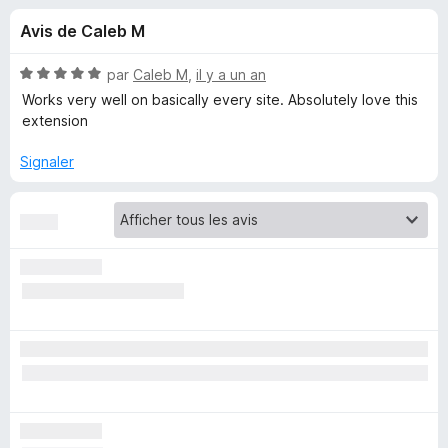
u
5
g
Avis de Caleb M
a
e
t
N
par
Caleb M
,
il y a un an
e
s
o
Works very well on basically every site. Absolutely love this
u
t
extension
é
r
p
5
F
Signaler
s
i
o
u
r
r
e
u
5
f
o
r
x
A
d
b