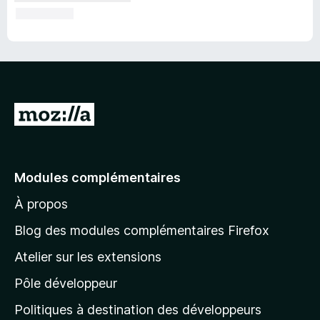
A
l
l
e
Modules complémentaires
r
À propos
à
l
Blog des modules complémentaires Firefox
a
Atelier sur les extensions
p
Pôle développeur
a
g
Politiques à destination des développeurs