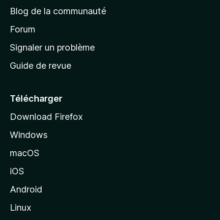
e
Blog de la communauté
d
’
Forum
a
Signaler un problème
c
Guide de revue
c
u
e
Télécharger
i
Download Firefox
l
Windows
d
e
macOS
M
iOS
o
z
Android
i
Linux
l