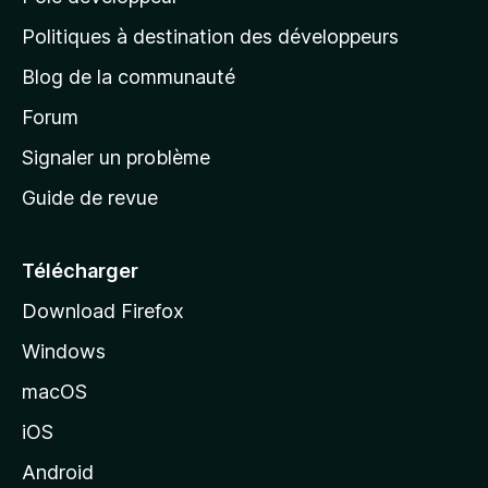
g
Politiques à destination des développeurs
e
Blog de la communauté
d
’
Forum
a
Signaler un problème
c
Guide de revue
c
u
e
Télécharger
i
Download Firefox
l
Windows
d
e
macOS
M
iOS
o
z
Android