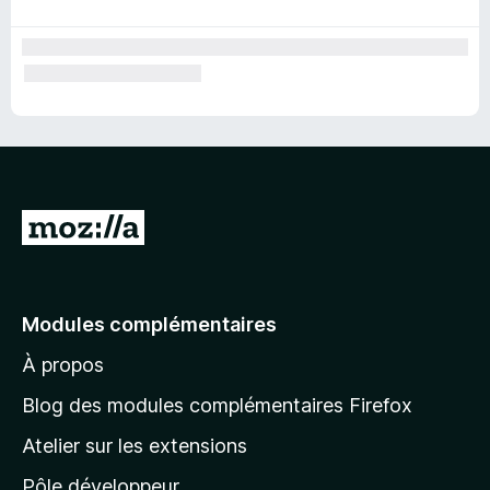
A
l
l
e
Modules complémentaires
r
À propos
à
l
Blog des modules complémentaires Firefox
a
Atelier sur les extensions
p
Pôle développeur
a