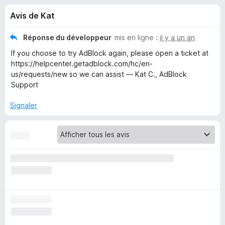
u
5
g
Avis de Kat
a
e
t
Réponse du développeur
mis en ligne :
il y a un an
e
s
If you choose to try AdBlock again, please open a ticket at
u
https://helpcenter.getadblock.com/hc/en-
r
p
us/requests/new so we can assist — Kat C., AdBlock
F
Support
i
o
r
Signaler
e
u
f
o
r
x
A
d
B