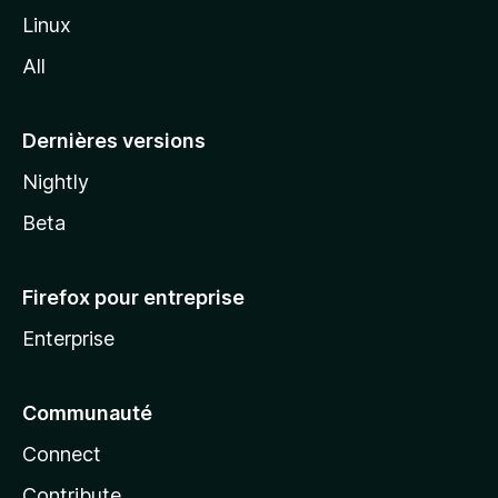
i
Linux
l
All
l
a
Dernières versions
Nightly
Beta
Firefox pour entreprise
Enterprise
Communauté
Connect
Contribute