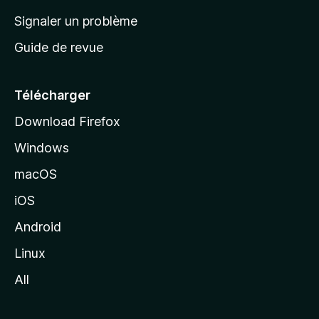
a
Signaler un problème
c
Guide de revue
c
u
e
Télécharger
i
Download Firefox
l
Windows
d
e
macOS
M
iOS
o
z
Android
i
Linux
l
All
l
a