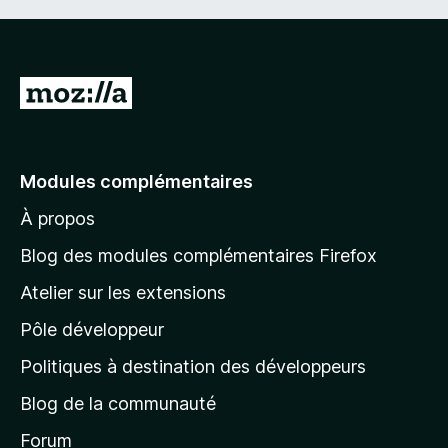
A
l
l
e
Modules complémentaires
r
À propos
à
l
Blog des modules complémentaires Firefox
a
Atelier sur les extensions
p
Pôle développeur
a
g
Politiques à destination des développeurs
e
Blog de la communauté
d
’
Forum