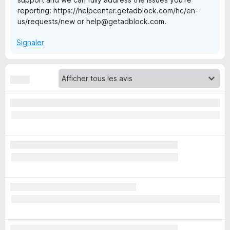
reporting: https://helpcenter.getadblock.com/hc/en-
l
us/requests/new or help@getadblock.com.
o
Signaler
c
k