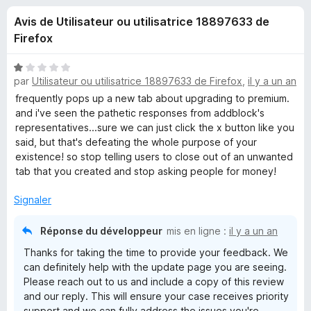
u
5
g
Avis de Utilisateur ou utilisatrice 18897633 de
a
e
Firefox
t
e
s
N
u
par
Utilisateur ou utilisatrice 18897633 de Firefox
,
il y a un an
o
r
t
frequently pops up a new tab about upgrading to premium.
p
é
F
and i've seen the pathetic responses from addblock's
1
representatives...sure we can just click the x button like you
i
o
s
said, but that's defeating the whole purpose of your
r
u
existence! so stop telling users to close out of an unwanted
e
u
r
tab that you created and stop asking people for money!
f
5
o
r
Signaler
x
Réponse du développeur
mis en ligne :
il y a un an
A
Thanks for taking the time to provide your feedback. We
d
can definitely help with the update page you are seeing.
Please reach out to us and include a copy of this review
and our reply. This will ensure your case receives priority
B
support and we can fully address the issues you're