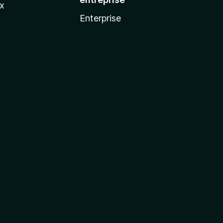
ux
Enterprise