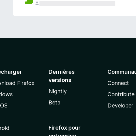
a
n
t
écharger
Dernières
Communau
versions
nload Firefox
Connect
Nightly
dows
Contribute
Beta
cOS
Developer
Firefox pour
roid
entreprise