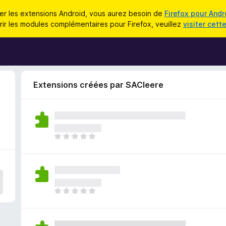
iser les extensions Android, vous aurez besoin de
Firefox pour Andr
ir les modules complémentaires pour Firefox, veuillez
visiter cett
Extensions créées par SACleere
I
l
n
’
y
a
I
a
l
u
n
c
’