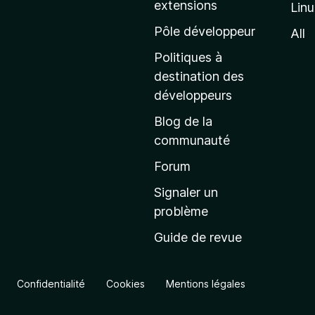
extensions
Lin
g
e
Pôle développeur
All
d
Politiques à
’
destination des
a
développeurs
c
Blog de la
c
communauté
u
e
Forum
i
Signaler un
l
problème
d
Guide de revue
e
M
o
Confidentialité
Cookies
Mentions légales
z