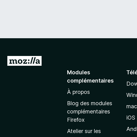
A
l
Modules
Tél
l
complémentaires
Dow
e
À propos
r
Win
à
Blog des modules
ma
l
complémentaires
a
iOS
Firefox
p
And
Atelier sur les
a