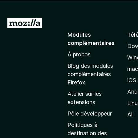
g
a
t
A
e
l
Modules
Tél
u
l
r
complémentaires
Dow
e
F
À propos
r
i
Win
à
r
Blog des modules
ma
e
l
complémentaires
f
a
iOS
Firefox
o
p
And
Atelier sur les
x
a
extensions
Lin
g
e
Pôle développeur
All
d
Politiques à
’
destination des