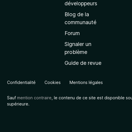
a
développeurs
c
Blog de la
c
communauté
u
e
Forum
i
Signaler un
l
problème
d
Guide de revue
e
M
o
Confidentialité
Cookies
Mentions légales
z
i
Sauf
mention contraire
, le contenu de ce site est disponible so
l
supérieure.
l
a