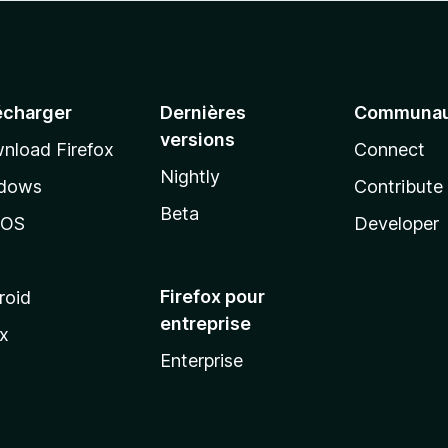
écharger
Dernières
Communau
versions
nload Firefox
Connect
Nightly
dows
Contribute
Beta
cOS
Developer
Firefox pour
roid
entreprise
ux
Enterprise