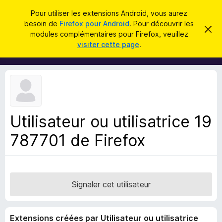
R
Connexion
Pour utiliser les extensions Android, vous aurez
e
besoin de
Firefox pour Android
. Pour découvrir les
M
C
c
modules complémentaires pour Firefox, veuillez
a
o
visiter cette page
.
c
h
d
h
e
e
u
r
r
l
c
c
e
e
m
h
s
e
e
s
p
s
Utilisateur ou utilisatrice 19
r
o
a
g
787701 de Firefox
u
e
r
l
e
n
Signaler cet utilisateur
a
v
Extensions créées par Utilisateur ou utilisatrice
i