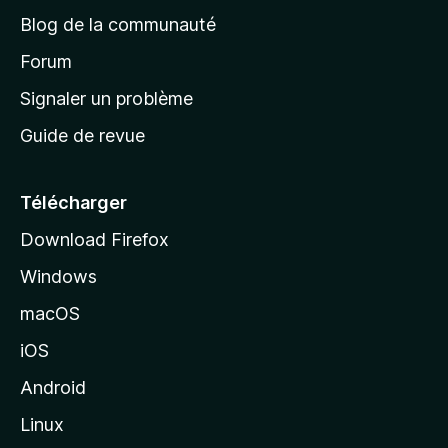
e
a
’
Blog de la communauté
n
d
i
t
’
Forum
n
s
a
Signaler un problème
t
c
a
Guide de revue
c
n
t
u
e
Télécharger
i
Download Firefox
l
Windows
d
e
macOS
M
iOS
o
z
Android
i
Linux
l