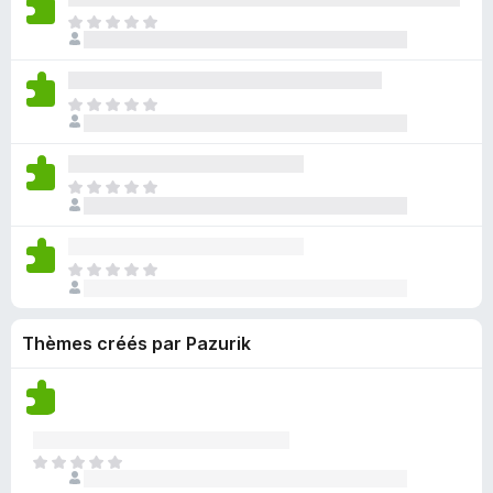
o
n
’
’
t
u
I
u
e
y
i
e
c
l
r
n
a
n
p
u
n
l
o
a
s
o
n
’
’
t
u
t
I
u
e
y
i
e
c
a
l
r
n
a
n
p
u
n
n
l
o
a
s
o
n
t
’
’
t
u
t
I
u
e
y
i
e
c
a
l
r
n
a
n
p
u
n
n
l
o
a
s
o
n
t
’
’
t
u
t
I
u
e
y
i
e
c
a
l
r
n
a
n
p
u
n
n
l
o
a
s
o
n
t
Thèmes créés par Pazurik
’
’
t
u
t
u
e
y
i
e
c
a
r
n
a
n
p
u
n
l
o
a
s
o
n
t
’
t
u
t
u
e
i
e
c
a
r
I
n
n
p
u
n
l
l
o