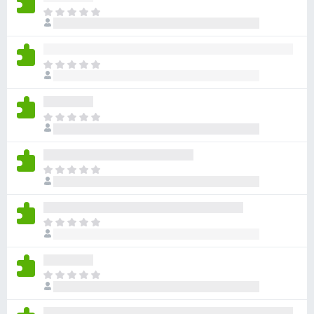
g
I
l
a
n
t
’
e
I
y
u
l
a
n
r
a
’
F
u
I
y
i
c
l
a
u
r
n
a
n
’
e
u
I
e
y
f
c
l
n
a
o
u
n
o
a
n
x
’
t
u
I
e
y
e
c
l
n
a
p
u
n
o
a
o
n
’
t
u
I
u
e
y
e
c
l
r
n
a
p
u
n
l
o
a