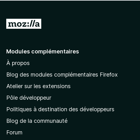
l
’
a
u
e
’
y
n
n
p
i
a
t
e
o
n
a
A
n
u
s
u
o
l
r
t
c
t
l
l
a
u
e
’
n
n
e
p
Modules complémentaires
i
t
e
r
o
n
n
À propos
u
à
s
o
r
t
l
t
Blog des modules complémentaires Firefox
l
a
e
a
’
n
Atelier sur les extensions
p
i
p
t
o
n
Pôle développeur
a
u
s
r
g
t
Politiques à destination des développeurs
l
e
a
’
Blog de la communauté
n
d
i
t
’
Forum
n
s