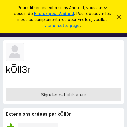
R
Connexion
Pour utiliser les extensions Android, vous aurez
e
besoin de
Firefox pour Android
. Pour découvrir les
M
C
c
modules complémentaires pour Firefox, veuillez
a
o
visiter cette page
.
c
h
d
h
e
e
u
r
r
l
c
c
e
e
m
h
s
e
e
s
p
s
kÖll3r
r
o
a
g
u
e
r
l
Signaler cet utilisateur
e
n
a
Extensions créées par kÖll3r
v
i