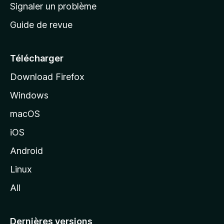
a
Signaler un problème
t
c
a
Guide de revue
c
n
t
u
e
Télécharger
i
Download Firefox
l
Windows
d
e
macOS
M
iOS
o
z
Android
i
Linux
l
All
l
a
Dernières versions