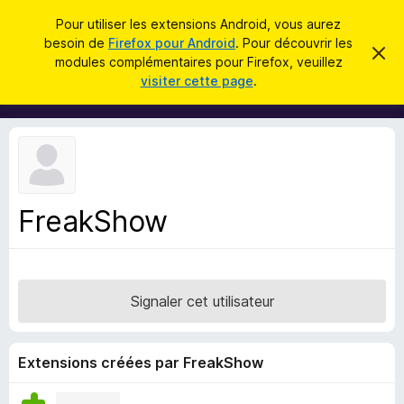
R
Connexion
Pour utiliser les extensions Android, vous aurez
e
besoin de
Firefox pour Android
. Pour découvrir les
M
C
c
modules complémentaires pour Firefox, veuillez
a
o
visiter cette page
.
c
h
d
h
e
e
u
r
r
l
c
c
e
e
m
h
s
e
e
s
p
s
FreakShow
r
o
a
g
u
e
r
l
Signaler cet utilisateur
e
n
a
Extensions créées par FreakShow
v
i