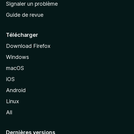
a
Signaler un problème
t
c
a
Guide de revue
c
n
t
u
e
Télécharger
i
Download Firefox
l
Windows
d
e
macOS
M
iOS
o
z
Android
i
Linux
l
All
l
a
Dernières versions