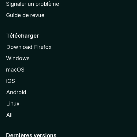
a
Signaler un problème
t
c
a
Guide de revue
c
n
t
u
e
Télécharger
i
Download Firefox
l
Windows
d
e
macOS
M
iOS
o
z
Android
i
Linux
l
All
l
a
Dernières versions