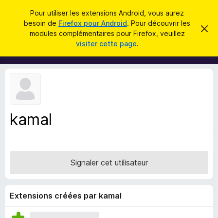
R
Connexion
Pour utiliser les extensions Android, vous aurez
e
besoin de
Firefox pour Android
. Pour découvrir les
M
C
c
modules complémentaires pour Firefox, veuillez
a
o
visiter cette page
.
c
h
d
h
e
e
u
r
r
l
c
c
e
e
m
h
s
e
e
s
p
s
kamal
r
o
a
g
u
e
r
l
Signaler cet utilisateur
e
n
a
Extensions créées par kamal
v
i