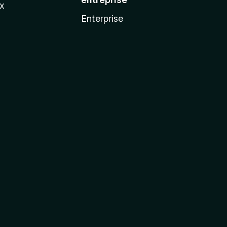
ux
Enterprise