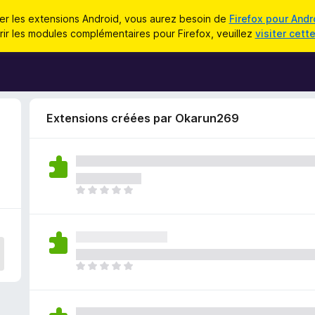
iser les extensions Android, vous aurez besoin de
Firefox pour Andr
ir les modules complémentaires pour Firefox, veuillez
visiter cett
Extensions créées par Okarun269
I
l
n
’
y
a
I
a
l
u
n
c
’