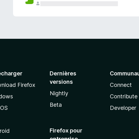
a
n
t
écharger
Dernières
Communau
versions
nload Firefox
Connect
Nightly
dows
Contribute
Beta
cOS
Developer
Firefox pour
roid
entreprise