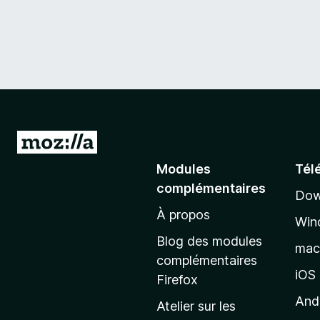
A
l
Modules
Tél
l
complémentaires
Dow
e
À propos
r
Win
à
Blog des modules
ma
l
complémentaires
a
iOS
Firefox
p
And
Atelier sur les
a