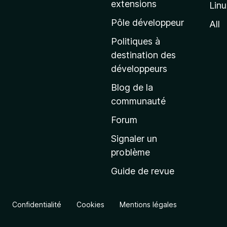
extensions
Lin
g
e
Pôle développeur
All
d
Politiques à
’
destination des
a
développeurs
c
Blog de la
c
communauté
u
e
Forum
i
Signaler un
l
problème
d
Guide de revue
e
M
o
Confidentialité
Cookies
Mentions légales
z