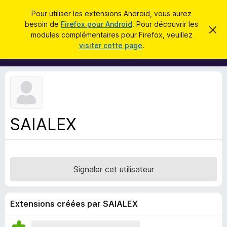
R
Connexion
Pour utiliser les extensions Android, vous aurez
e
besoin de
Firefox pour Android
. Pour découvrir les
M
C
c
modules complémentaires pour Firefox, veuillez
a
o
visiter cette page
.
c
h
d
h
e
e
u
r
r
l
c
c
e
e
m
h
s
e
e
s
p
s
SAIALEX
r
o
a
g
u
e
r
l
Signaler cet utilisateur
e
n
a
Extensions créées par SAIALEX
v
i