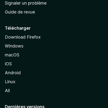
a
Signaler un problème
t
c
a
Guide de revue
c
n
t
u
e
Télécharger
i
Download Firefox
l
Windows
d
e
macOS
M
iOS
o
z
Android
i
Linux
l
All
l
a
Dernières versions