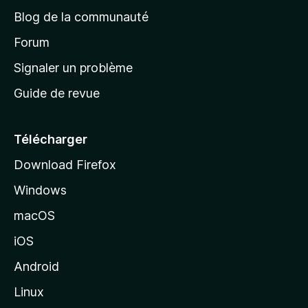
e
a
’
Blog de la communauté
n
d
i
t
’
Forum
n
s
a
Signaler un problème
t
c
a
Guide de revue
c
n
t
u
e
Télécharger
i
Download Firefox
l
Windows
d
e
macOS
M
iOS
o
z
Android
i
Linux
l