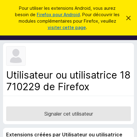
R
Connexion
Pour utiliser les extensions Android, vous aurez
e
besoin de
Firefox pour Android
. Pour découvrir les
M
C
c
modules complémentaires pour Firefox, veuillez
a
o
visiter cette page
.
c
h
d
h
e
e
u
r
r
l
c
c
e
e
m
h
s
e
e
s
p
s
Utilisateur ou utilisatrice 18
r
o
a
g
710229 de Firefox
u
e
r
l
e
n
Signaler cet utilisateur
a
v
Extensions créées par Utilisateur ou utilisatrice
i