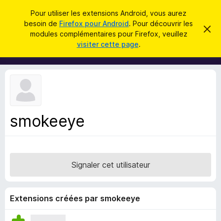
R
Connexion
Pour utiliser les extensions Android, vous aurez
e
besoin de
Firefox pour Android
. Pour découvrir les
M
C
c
modules complémentaires pour Firefox, veuillez
a
o
visiter cette page
.
c
h
d
h
e
e
u
r
r
l
c
c
e
e
m
h
s
e
e
s
p
s
smokeeye
r
o
a
g
u
e
r
l
Signaler cet utilisateur
e
n
a
Extensions créées par smokeeye
v
i