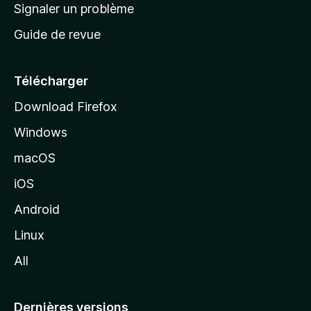
a
Signaler un problème
t
c
a
Guide de revue
c
n
t
u
e
Télécharger
i
Download Firefox
l
Windows
d
e
macOS
M
iOS
o
z
Android
i
Linux
l
All
l
a
Dernières versions