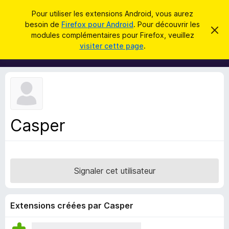
R
Connexion
Pour utiliser les extensions Android, vous aurez
e
besoin de
Firefox pour Android
. Pour découvrir les
M
C
c
modules complémentaires pour Firefox, veuillez
a
o
visiter cette page
.
c
h
d
h
e
e
u
r
r
l
c
c
e
e
m
h
s
e
e
s
p
s
Casper
r
o
a
g
u
e
r
l
Signaler cet utilisateur
e
n
a
Extensions créées par Casper
v
i