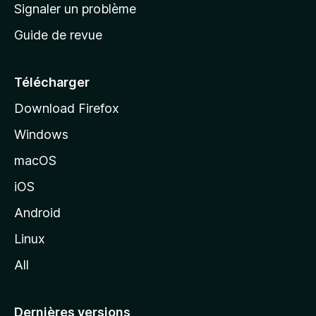
a
Signaler un problème
t
c
a
Guide de revue
c
n
t
u
e
Télécharger
i
Download Firefox
l
Windows
d
e
macOS
M
iOS
o
z
Android
i
Linux
l
All
l
a
Dernières versions