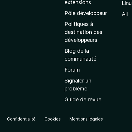
extensions
Lin
g
e
Pôle développeur
All
d
Politiques à
’
destination des
a
développeurs
c
Blog de la
c
communauté
u
e
Forum
i
Signaler un
l
problème
d
Guide de revue
e
M
o
Confidentialité
Cookies
Mentions légales
z