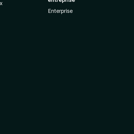
ux
Enterprise