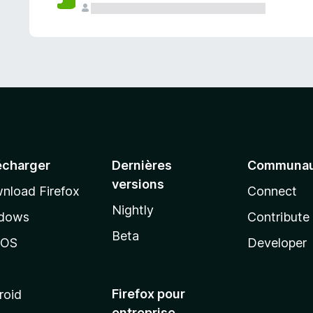
a
n
t
écharger
Dernières
Communau
versions
nload Firefox
Connect
Nightly
dows
Contribute
Beta
cOS
Developer
Firefox pour
roid
entreprise