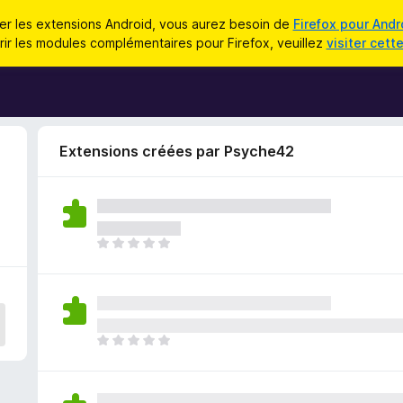
iser les extensions Android, vous aurez besoin de
Firefox pour Andr
ir les modules complémentaires pour Firefox, veuillez
visiter cett
Extensions créées par Psyche42
I
l
n
’
y
a
I
a
l
u
n
c
’