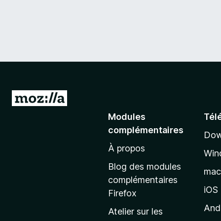
A
l
Modules
Tél
l
complémentaires
Dow
e
À propos
r
Win
à
Blog des modules
ma
l
complémentaires
a
iOS
Firefox
p
And
Atelier sur les
a