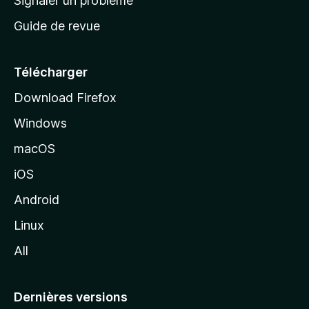
Signaler un problème
c
Guide de revue
c
u
e
Télécharger
i
Download Firefox
l
Windows
d
e
macOS
M
iOS
o
z
Android
i
Linux
l
All
l
a
Dernières versions