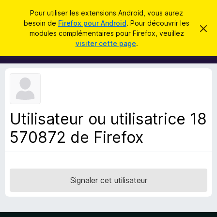
R
Connexion
Pour utiliser les extensions Android, vous aurez
e
besoin de
Firefox pour Android
. Pour découvrir les
M
C
c
modules complémentaires pour Firefox, veuillez
a
o
visiter cette page
.
c
h
d
h
e
e
u
r
r
l
c
c
e
e
m
h
s
e
e
s
p
s
Utilisateur ou utilisatrice 18
r
o
a
g
570872 de Firefox
u
e
r
l
e
n
Signaler cet utilisateur
a
v
i