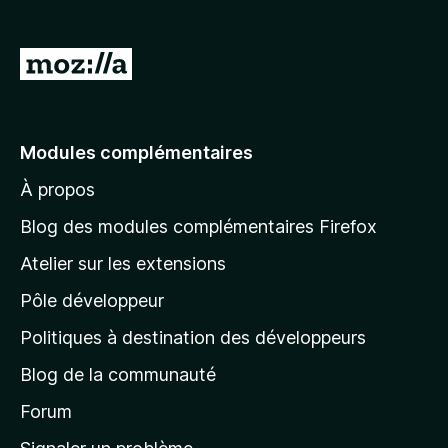
g
a
A
t
l
e
l
u
r
e
Modules complémentaires
F
r
i
À propos
à
r
l
Blog des modules complémentaires Firefox
e
a
f
Atelier sur les extensions
p
o
Pôle développeur
a
x
g
Politiques à destination des développeurs
e
Blog de la communauté
d
’
Forum
a