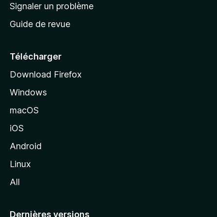
a
Signaler un problème
t
c
a
Guide de revue
c
n
t
u
e
Télécharger
i
Download Firefox
l
Windows
d
e
macOS
M
iOS
o
z
Android
i
Linux
l
All
l
a
Dernières versions