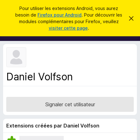
R
Connexion
Pour utiliser les extensions Android, vous aurez
e
besoin de
Firefox pour Android
. Pour découvrir les
M
C
c
modules complémentaires pour Firefox, veuillez
a
o
visiter cette page
.
c
h
d
h
e
e
u
r
r
l
c
c
e
e
m
h
s
e
e
s
p
s
Daniel Volfson
r
o
a
g
u
e
r
l
Signaler cet utilisateur
e
n
a
Extensions créées par Daniel Volfson
v
i