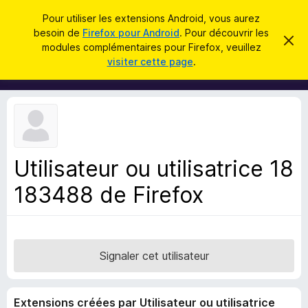
R
Connexion
Pour utiliser les extensions Android, vous aurez
e
besoin de
Firefox pour Android
. Pour découvrir les
M
C
c
modules complémentaires pour Firefox, veuillez
a
o
visiter cette page
.
c
h
d
h
e
e
u
r
r
l
c
c
e
e
m
h
s
e
e
s
p
s
Utilisateur ou utilisatrice 18
r
o
a
g
183488 de Firefox
u
e
r
l
e
n
Signaler cet utilisateur
a
v
Extensions créées par Utilisateur ou utilisatrice
i