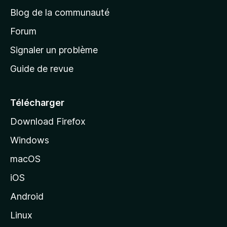
e
a
’
Blog de la communauté
n
d
i
t
’
Forum
n
s
a
Signaler un problème
t
c
a
Guide de revue
c
n
t
u
e
Télécharger
i
Download Firefox
l
Windows
d
e
macOS
M
iOS
o
z
Android
i
Linux
l