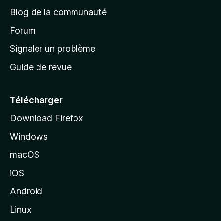
e
a
’
Blog de la communauté
n
d
i
t
’
Forum
n
s
a
Signaler un problème
t
c
a
Guide de revue
c
n
t
u
e
Télécharger
i
Download Firefox
l
Windows
d
e
macOS
M
iOS
o
z
Android
i
Linux
l