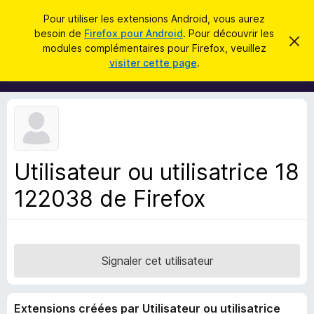
R
Connexion
Pour utiliser les extensions Android, vous aurez
e
besoin de
Firefox pour Android
. Pour découvrir les
M
C
c
modules complémentaires pour Firefox, veuillez
a
o
visiter cette page
.
c
h
d
h
e
e
u
r
r
l
c
c
e
e
m
h
s
e
e
s
p
s
Utilisateur ou utilisatrice 18
r
o
a
g
122038 de Firefox
u
e
r
l
e
n
Signaler cet utilisateur
a
v
Extensions créées par Utilisateur ou utilisatrice
i